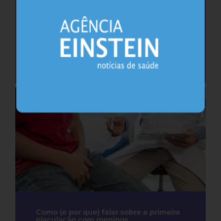
Saúde do coração após os 45 anos pode
antecipar risco de demência
Cardiologia
25.07.2026
Como (e por que) falar sobre a primeira
ejaculação com meninos