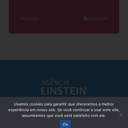
Nutrição
08.07.2026
Usamos cookies para garantir que oferecemos a melhor
experiência em nosso site. Se você continuar a usar este site,
Responsável Técnico: Dr. Eliezer Silva - CRM: 85148-SP
assumiremos que você está satisfeito com ele.
© Einstein Hospital Israelita 2025 - Todos os direitos reservados
Ok