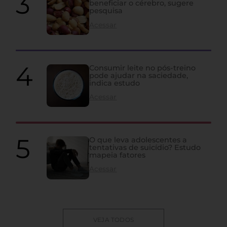
beneficiar o cérebro, sugere
pesquisa
Acessar
Consumir leite no pós-treino
pode ajudar na saciedade,
indica estudo
Acessar
O que leva adolescentes a
tentativas de suicídio? Estudo
mapeia fatores
Acessar
VEJA TODOS