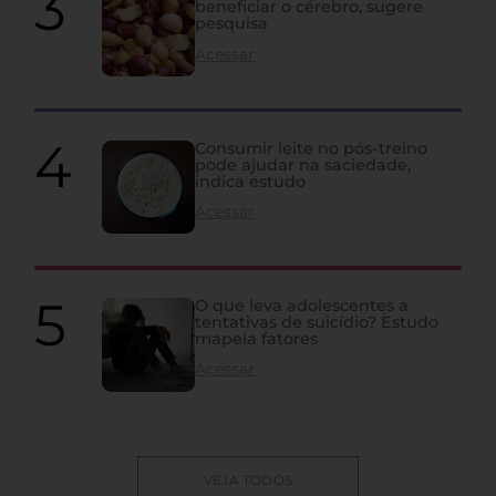
beneficiar o cérebro, sugere
pesquisa
Acessar
Consumir leite no pós-treino
pode ajudar na saciedade,
indica estudo
Acessar
O que leva adolescentes a
tentativas de suicídio? Estudo
mapeia fatores
Acessar
VEJA TODOS