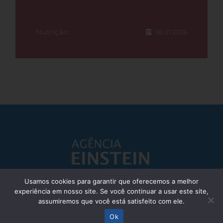
Nutrição
08.07.2026
Usamos cookies para garantir que oferecemos a melhor
experiência em nosso site. Se você continuar a usar este site,
Responsável Técnico: Dr. Eliezer Silva - CRM: 85148-SP
assumiremos que você está satisfeito com ele.
© Einstein Hospital Israelita 2025 - Todos os direitos reservados
Ok