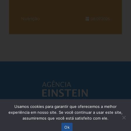
Nutrição
08.07.2026
Usamos cookies para garantir que oferecemos a melhor
experiência em nosso site. Se você continuar a usar este site,
Responsável Técnico: Dr. Eliezer Silva - CRM: 85148-SP
assumiremos que você está satisfeito com ele.
© Einstein Hospital Israelita 2025 - Todos os direitos reservados
Ok