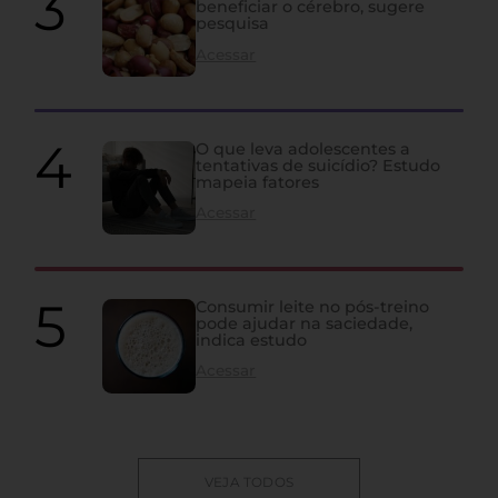
beneficiar o cérebro, sugere
pesquisa
Acessar
O que leva adolescentes a
tentativas de suicídio? Estudo
mapeia fatores
Acessar
Consumir leite no pós-treino
pode ajudar na saciedade,
indica estudo
Acessar
VEJA TODOS