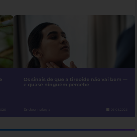
e
Os sinais de que a tireoide não vai bem —
e quase ninguém percebe
Endocrinologia
2026
03.08.2026