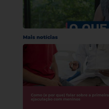
Mais notícias
Como (e por que) falar sobre a primeira
ejaculação com meninos