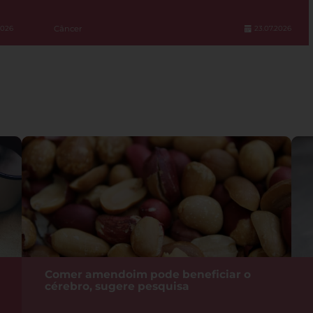
Câncer
2026
23.07.2026
Comer amendoim pode beneficiar o
cérebro, sugere pesquisa