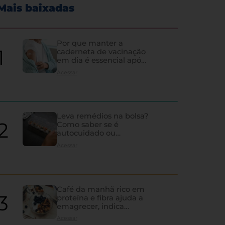
Mais baixadas
Por que manter a
caderneta de vacinação
em dia é essencial após
os 60 anos
Acessar
Leva remédios na bolsa?
Como saber se é
autocuidado ou
hipocondria
Acessar
Café da manhã rico em
proteína e fibra ajuda a
emagrecer, indica
estudo
Diagnóstico tardio e falt
Acessar