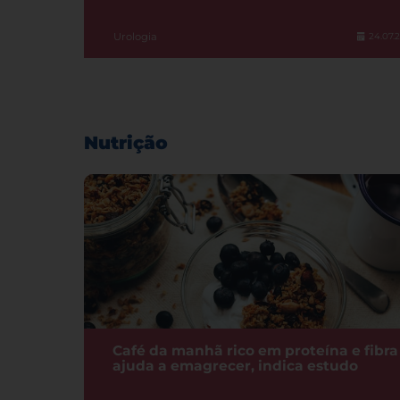
Urologia
24.07.
Nutrição
Café da manhã rico em proteína e fibra
ajuda a emagrecer, indica estudo