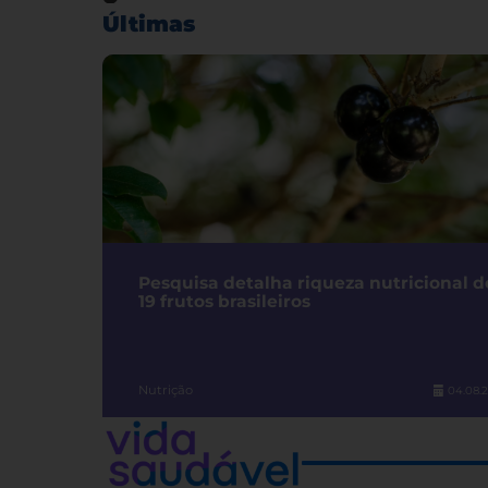
Últimas
Pesquisa detalha riqueza nutricional d
19 frutos brasileiros
Nutrição
04.08.