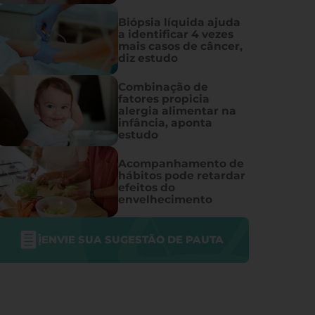
Biópsia líquida ajuda
a identificar 4 vezes
mais casos de câncer,
diz estudo
Combinação de
fatores propicia
alergia alimentar na
infância, aponta
estudo
Acompanhamento de
hábitos pode retardar
efeitos do
envelhecimento
ENVIE SUA SUGESTÃO DE PAUTA