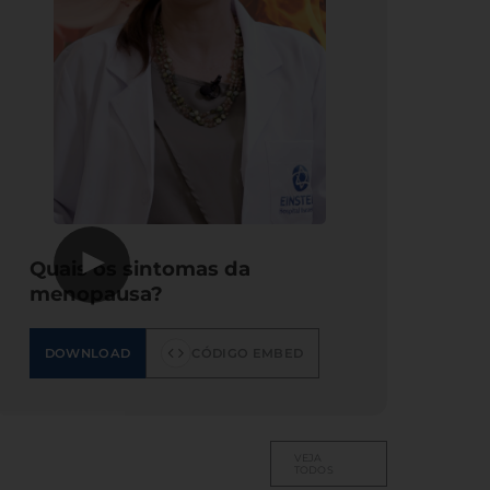
▶
Quais os sintomas da
menopausa?
DOWNLOAD
CÓDIGO EMBED
VEJA
TODOS