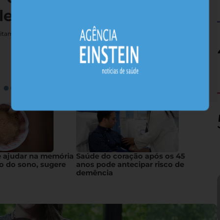
lerta estudo
vitamina podem esconder riscos neurológicos graves para pessoas
e ajudar na memória
Saúde do coração após os 45
o do sono, sugere
anos pode antecipar risco de
demência