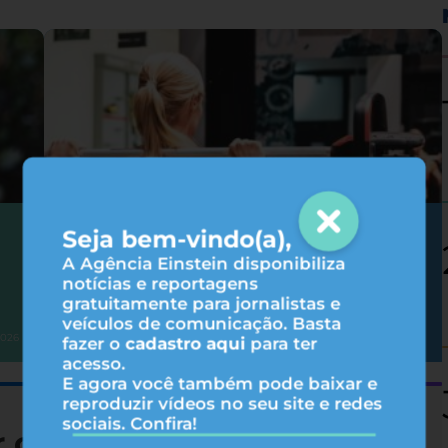
Seja bem-vindo(a),
Hipertrofia: 6 fatores que influenciam
nos resultados do treino
A Agência Einstein disponibiliza
notícias e reportagens
gratuitamente para jornalistas e
veículos de comunicação. Basta
Atividade física
2026
31/07/2026
fazer o
cadastro aqui
para ter
acesso.
E agora você também pode baixar e
reproduzir vídeos no seu site e redes
sociais. Confira!
r consumindo menos B12