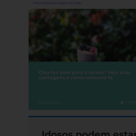
Chia faz bem para a saúde? Veja suas
vantagens e como consumi-la
Alimentação
27/07/
Idosos podem esta