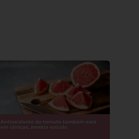
Antioxidante do tomate também está
em cítricas, mostra estudo