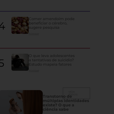
agravam câncer de pulm
Levantamento nos EUA revela que quase metade dos pacientes não tr
Comer amendoim pode
diagnosticados em estágio inicial
beneficiar o cérebro,
sugere pesquisa
Acessar
O que leva adolescentes
a tentativas de suicídio?
Estudo mapeia fatores
Acessar
VEJA
TODOS
Transtorno de
múltiplas identidades
existe? O que a
ciência sabe