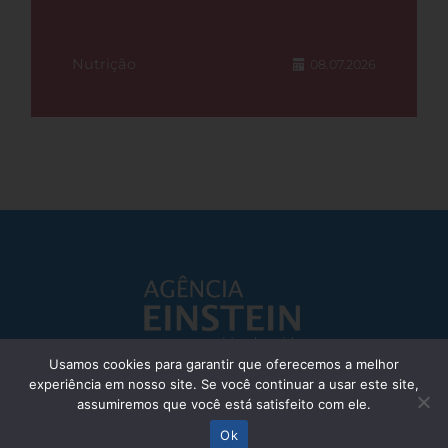
Nutrição
08.07.2026
Usamos cookies para garantir que oferecemos a melhor
experiência em nosso site. Se você continuar a usar este site,
Responsável Técnico: Dr. Eliezer Silva - CRM: 85148-SP
assumiremos que você está satisfeito com ele.
© Einstein Hospital Israelita 2025 - Todos os direitos reservados
Ok