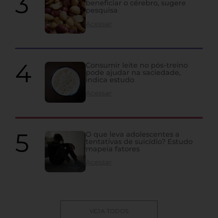
beneficiar o cérebro, sugere
pesquisa
Acessar
Consumir leite no pós-treino
pode ajudar na saciedade,
indica estudo
Acessar
O que leva adolescentes a
tentativas de suicídio? Estudo
mapeia fatores
Acessar
VEJA TODOS