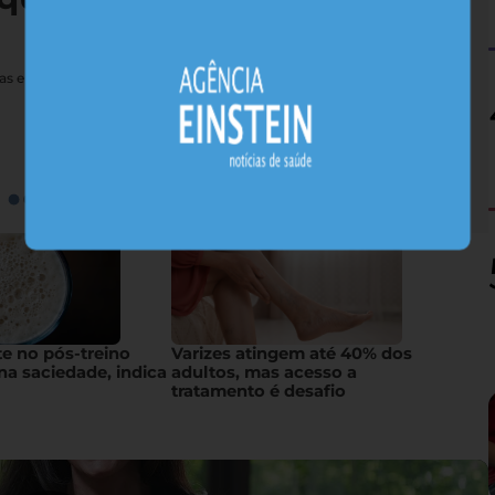
nas e sais minerais, alimentos nativos concentram substâncias
te no pós-treino
Varizes atingem até 40% dos
na saciedade, indica
adultos, mas acesso a
tratamento é desafio