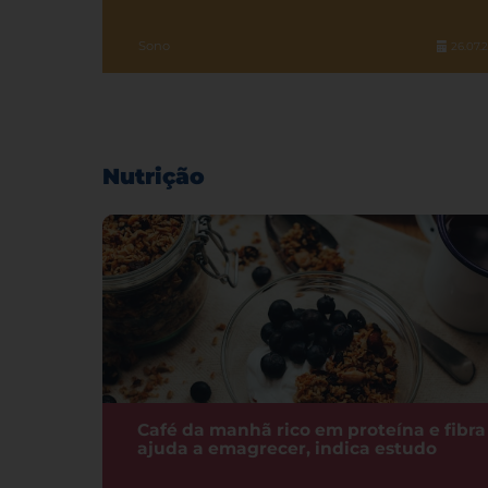
Sono
26.07.
Nutrição
Café da manhã rico em proteína e fibra
ajuda a emagrecer, indica estudo