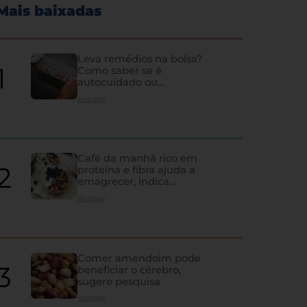
Mais baixadas
Leva remédios na bolsa?
Como saber se é
autocuidado ou
hipocondria
Acessar
Café da manhã rico em
proteína e fibra ajuda a
emagrecer, indica
estudo
Acessar
Comer amendoim pode
beneficiar o cérebro,
sugere pesquisa
Os sinais de que a tireoi
Acessar