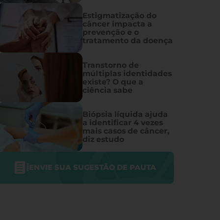
Estigmatização do
câncer impacta a
prevenção e o
tratamento da doença
Transtorno de
múltiplas identidades
existe? O que a
ciência sabe
Biópsia líquida ajuda
a identificar 4 vezes
mais casos de câncer,
diz estudo
ENVIE SUA SUGESTÃO DE PAUTA