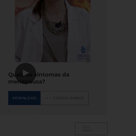
▶
Quais os sintomas da
menopausa?
DOWNLOAD
CÓDIGO EMBED
VEJA
TODOS