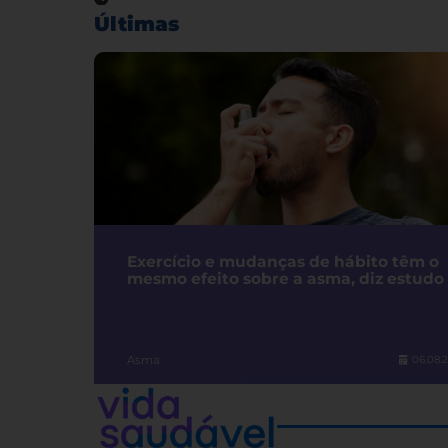
Últimas
Exercício e mudanças de hábito têm o
mesmo efeito sobre a asma, diz estudo
Asma
06.08.