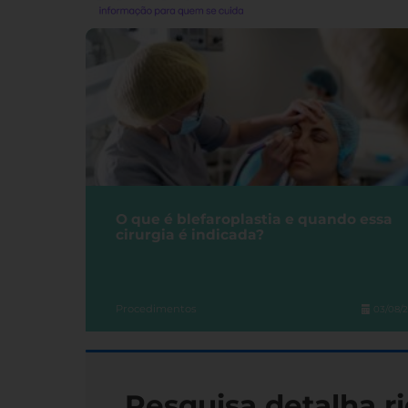
O que é blefaroplastia e quando essa
cirurgia é indicada?
Procedimentos
03/08/
Pesquisa detalha ri