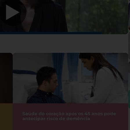
Saúde do coração após os 45 anos pode
antecipar risco de demência