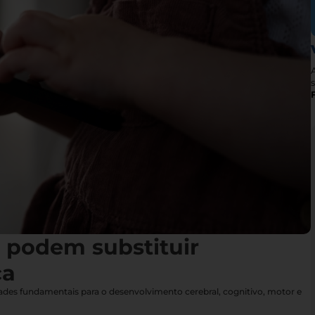
s
s podem substituir
ça
idades fundamentais para o desenvolvimento cerebral, cognitivo, motor e