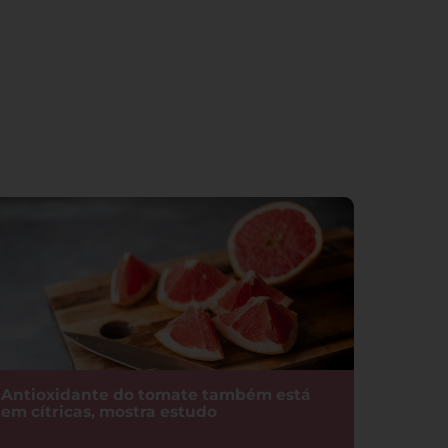
Antioxidante do tomate também está
em cítricas, mostra estudo