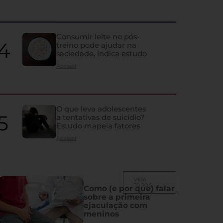
quase ninguém percebe
Ela influencia humor, memória, fertilidade, sono e vida sexual; co
Consumir leite no pós-
despercebidos e os principais problemas que atingem a glândula
treino pode ajudar na
saciedade, indica estudo
Acessar
O que leva adolescentes
a tentativas de suicídio?
Estudo mapeia fatores
Acessar
VEJA
TODOS
Como (e por que) falar
sobre a primeira
ejaculação com
meninos