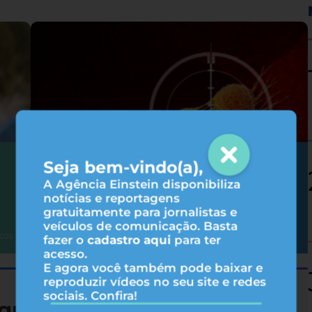
Seja bem-vindo(a),
Como as terapias-alvo agem no
tratamento do câncer?
A Agência Einstein disponibiliza
notícias e reportagens
gratuitamente para jornalistas e
veículos de comunicação. Basta
Oncologia
2026
05/08/2026
fazer o
cadastro aqui
para ter
acesso.
E agora você também pode baixar e
reproduzir vídeos no seu site e redes
sociais. Confira!
queza nutricional de 19