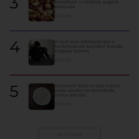
beneficiar o cérebro, sugere
pesquisa
Acessar
O que leva adolescentes a
tentativas de suicídio? Estudo
mapeia fatores
Acessar
Consumir leite no pós-treino
pode ajudar na saciedade,
indica estudo
Acessar
VEJA TODOS