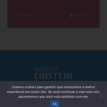
Nutrição
08.07.2026
Usamos cookies para garantir que oferecemos a melhor
experiência em nosso site. Se você continuar a usar este site,
Responsável Técnico: Dr. Eliezer Silva - CRM: 85148-SP
assumiremos que você está satisfeito com ele.
© Einstein Hospital Israelita 2025 - Todos os direitos reservados
Ok