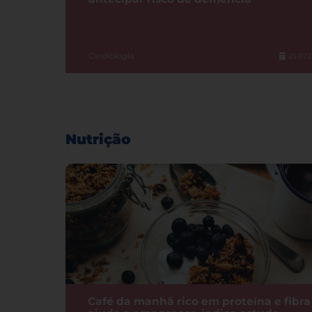
Cardiologia
25.07.
Nutrição
Café da manhã rico em proteína e fibra