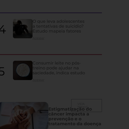
Idosos podem estar con
do que deveriam, alerta 
O que leva adolescentes
a tentativas de suicídio?
Estudo mapeia fatores
Artigo aponta que níveis considerados normais da vitamina podem e
acima de 70 anos
Acessar
Consumir leite no pós-
treino pode ajudar na
saciedade, indica estudo
Acessar
VEJA
TODOS
Estigmatização do
câncer impacta a
prevenção e o
tratamento da doença