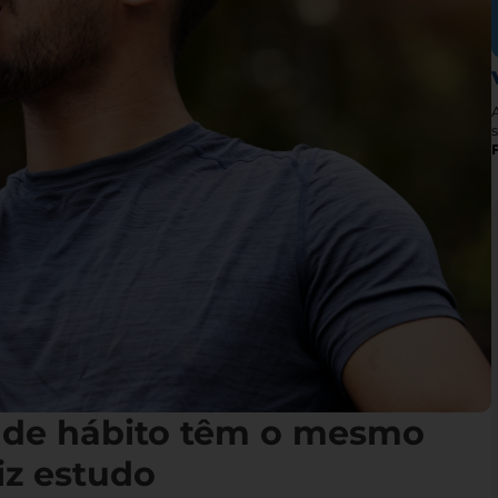
s
 de hábito têm o mesmo
iz estudo