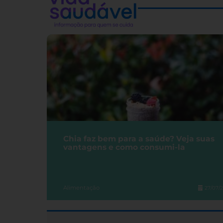
Chia faz bem para a saúde? Veja suas
vantagens e como consumi-la
Alimentação
27/07/