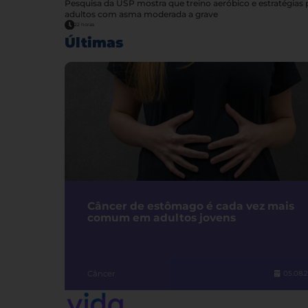
Pesquisa da USP mostra que treino aeróbico e estratégia
adultos com asma moderada a grave
22 horas
Últimas
Câncer de estômago é cada vez mais
comum em adultos jovens
Câncer
05.08.