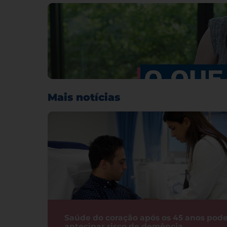
Mais notícias
Saúde do coração após os 45 anos pod
antecipar risco de demência