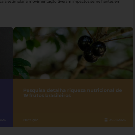
s para estimular a movimentação tiveram impactos semelhantes em
Pesquisa detalha riqueza nutricional de
19 frutos brasileiros
Nutrição
2026
04.08.2026