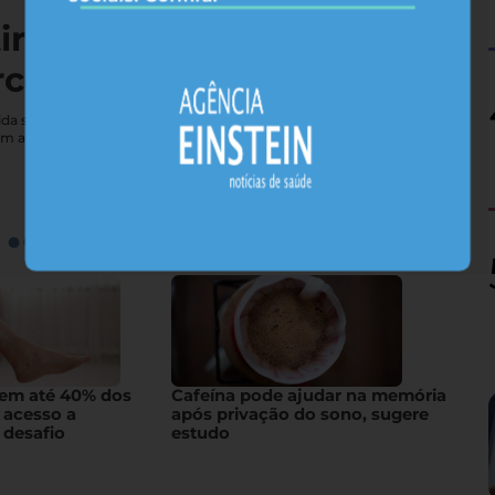
tireoide não vai bem — e
rcebe
e vida sexual; conheça sintomas que costumam passar
em a glândula
gem até 40% dos
Cafeína pode ajudar na memória
 acesso a
após privação do sono, sugere
 desafio
estudo