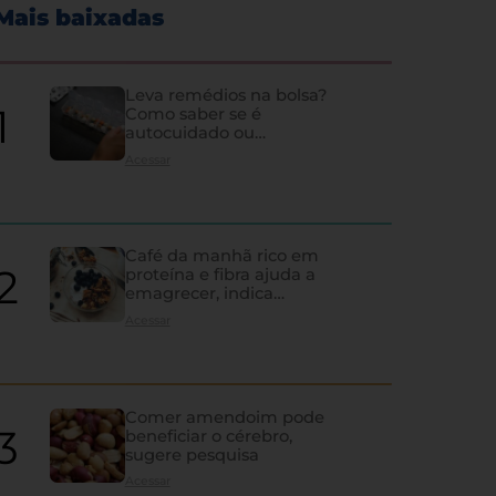
Mais baixadas
Leva remédios na bolsa?
Como saber se é
autocuidado ou
hipocondria
Acessar
Café da manhã rico em
proteína e fibra ajuda a
emagrecer, indica
estudo
Acessar
Comer amendoim pode
beneficiar o cérebro,
sugere pesquisa
Acessar