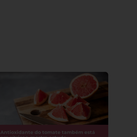
Antioxidante do tomate também está