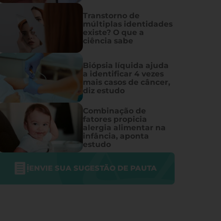
Transtorno de
múltiplas identidades
existe? O que a
ciência sabe
Biópsia líquida ajuda
a identificar 4 vezes
mais casos de câncer,
diz estudo
Combinação de
fatores propicia
alergia alimentar na
infância, aponta
estudo
ENVIE SUA SUGESTÃO DE PAUTA