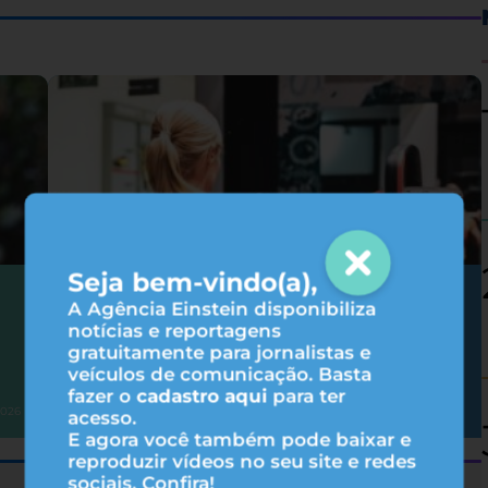
Seja bem-vindo(a),
Hipertrofia: 6 fatores que influenciam
A Agência Einstein disponibiliza
nos resultados do treino
notícias e reportagens
gratuitamente para jornalistas e
veículos de comunicação. Basta
fazer o
cadastro aqui
para ter
Atividade física
2026
31/07/2026
acesso.
E agora você também pode baixar e
reproduzir vídeos no seu site e redes
sociais. Confira!