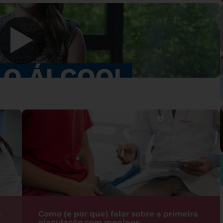
e
Como (e por que) falar sobre a primeira
ejaculação com meninos