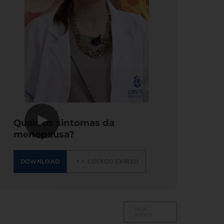
▶
Quais os sintomas da
menopausa?
DOWNLOAD
CÓDIGO EMBED
VEJA
TODOS