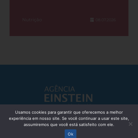
Nutrição
08.07.2026
Usamos cookies para garantir que oferecemos a melhor
experiência em nosso site. Se você continuar a usar este site,
Responsável Técnico: Dr. Eliezer Silva - CRM: 85148-SP
assumiremos que você está satisfeito com ele.
© Einstein Hospital Israelita 2025 - Todos os direitos reservados
Ok