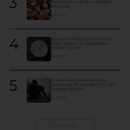
beneficiar o cérebro, sugere
pesquisa
Acessar
Consumir leite no pós-treino
pode ajudar na saciedade,
indica estudo
Acessar
O que leva adolescentes a
tentativas de suicídio? Estudo
mapeia fatores
Acessar
VEJA TODOS