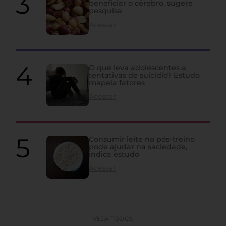
beneficiar o cérebro, sugere
pesquisa
Acessar
O que leva adolescentes a
tentativas de suicídio? Estudo
mapeia fatores
Acessar
Consumir leite no pós-treino
pode ajudar na saciedade,
indica estudo
Acessar
VEJA TODOS