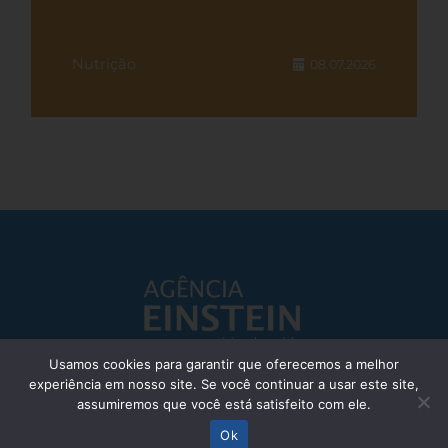
Nutrição
08.07.2026
Usamos cookies para garantir que oferecemos a melhor
experiência em nosso site. Se você continuar a usar este site,
Responsável Técnico: Dr. Eliezer Silva - CRM: 85148-SP
assumiremos que você está satisfeito com ele.
© Einstein Hospital Israelita 2025 - Todos os direitos reservados
Ok