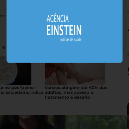
nas e sais minerais, alimentos nativos concentram substâncias
te no pós-treino
Varizes atingem até 40% dos
na saciedade, indica
adultos, mas acesso a
tratamento é desafio