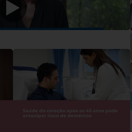
Saúde do coração após os 45 anos pode
antecipar risco de demência