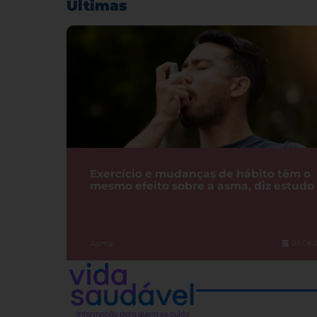
Últimas
Exercício e mudanças de hábito têm o
mesmo efeito sobre a asma, diz estudo
Asma
06.08.