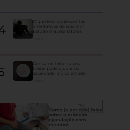
quase ninguém percebe
Ela influencia humor, memória, fertilidade, sono e vida sexual; co
despercebidos e os principais problemas que atingem a glândula
O que leva adolescentes
a tentativas de suicídio?
Estudo mapeia fatores
Acessar
Consumir leite no pós-
treino pode ajudar na
saciedade, indica estudo
Acessar
VEJA
TODOS
Como (e por que) falar
sobre a primeira
ejaculação com
meninos