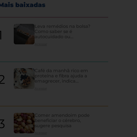
Mais baixadas
Leva remédios na bolsa?
Como saber se é
autocuidado ou
hipocondria
Acessar
Café da manhã rico em
proteína e fibra ajuda a
emagrecer, indica
estudo
Acessar
Comer amendoim pode
beneficiar o cérebro,
sugere pesquisa
Os sinais de que a tireoi
Acessar