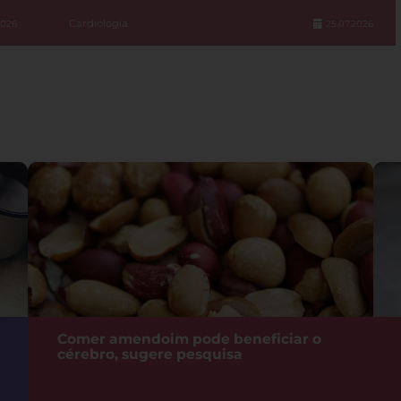
Cardiologia
2026
25.07.2026
Comer amendoim pode beneficiar o
cérebro, sugere pesquisa