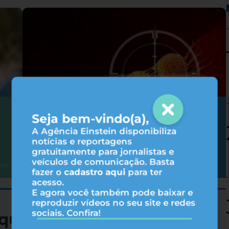
Como as terapias-alvo agem no
Seja bem-vindo(a),
tratamento do câncer?
A Agência Einstein disponibiliza
notícias e reportagens
gratuitamente para jornalistas e
veículos de comunicação. Basta
Oncologia
2026
05/08/2026
fazer o
cadastro aqui
para ter
acesso.
E agora você também pode baixar e
reproduzir vídeos no seu site e redes
sociais. Confira!
queza nutricional de 19