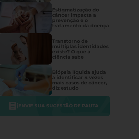
Estigmatização do
câncer impacta a
prevenção e o
tratamento da doença
Transtorno de
múltiplas identidades
existe? O que a
ciência sabe
Biópsia líquida ajuda
a identificar 4 vezes
mais casos de câncer,
diz estudo
ENVIE SUA SUGESTÃO DE PAUTA