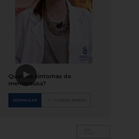
▶
Quais os sintomas da
menopausa?
DOWNLOAD
CÓDIGO EMBED
VEJA
TODOS