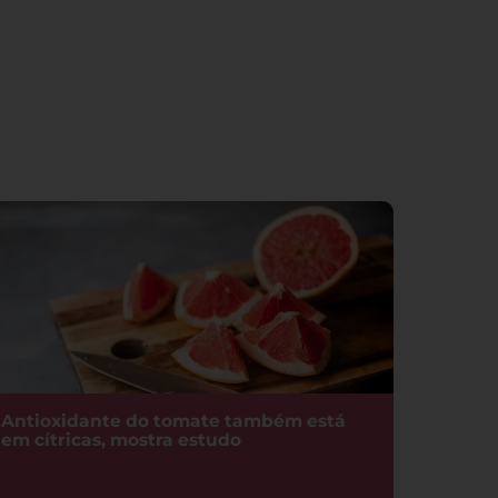
Antioxidante do tomate também está
em cítricas, mostra estudo