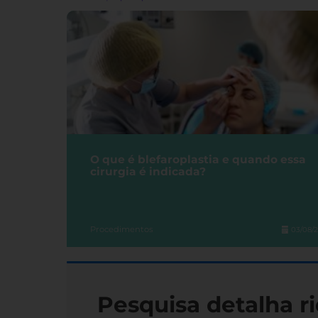
O que é blefaroplastia e quando essa
cirurgia é indicada?
Procedimentos
03/08/
Pesquisa detalha ri