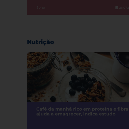
Sono
26.07.
Nutrição
Café da manhã rico em proteína e fibra
ajuda a emagrecer, indica estudo