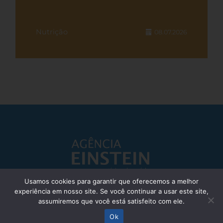
Nutrição
08.07.2026
Usamos cookies para garantir que oferecemos a melhor
experiência em nosso site. Se você continuar a usar este site,
Responsável Técnico: Dr. Eliezer Silva - CRM: 85148-SP
assumiremos que você está satisfeito com ele.
© Einstein Hospital Israelita 2025 - Todos os direitos reservados
Ok