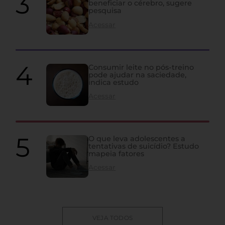
beneficiar o cérebro, sugere
pesquisa
Acessar
Consumir leite no pós-treino
pode ajudar na saciedade,
indica estudo
Acessar
O que leva adolescentes a
tentativas de suicídio? Estudo
mapeia fatores
Acessar
VEJA TODOS