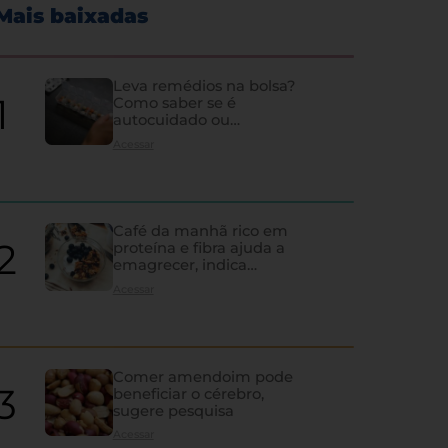
Mais baixadas
Leva remédios na bolsa?
Como saber se é
autocuidado ou
hipocondria
Acessar
Café da manhã rico em
proteína e fibra ajuda a
emagrecer, indica
estudo
Acessar
Comer amendoim pode
beneficiar o cérebro,
sugere pesquisa
Os sinais de que a tireoi
Acessar