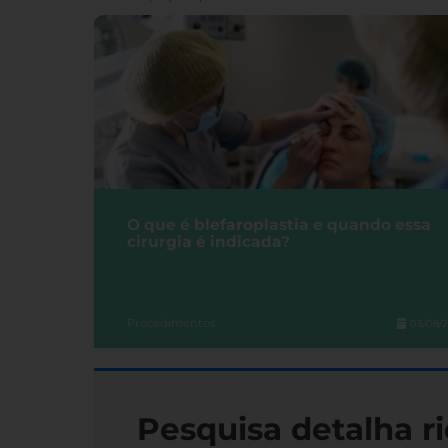
O que é blefaroplastia e quando essa
cirurgia é indicada?
Procedimentos
03/08/
Pesquisa detalha ri