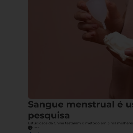
Sangue menstrual é u
pesquisa
Estudiosos da China testaram o método em 3 mil mulheres,
6 horas