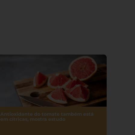
Antioxidante do tomate também está
em cítricas, mostra estudo