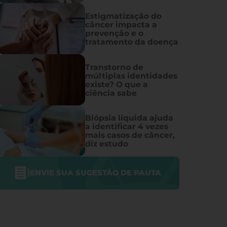
Estigmatização do
câncer impacta a
prevenção e o
tratamento da doença
Transtorno de
múltiplas identidades
existe? O que a
ciência sabe
Biópsia líquida ajuda
a identificar 4 vezes
mais casos de câncer,
diz estudo
ENVIE SUA SUGESTÃO DE PAUTA