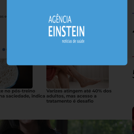
nas e sais minerais, alimentos nativos concentram substâncias
te no pós-treino
Varizes atingem até 40% dos
na saciedade, indica
adultos, mas acesso a
tratamento é desafio