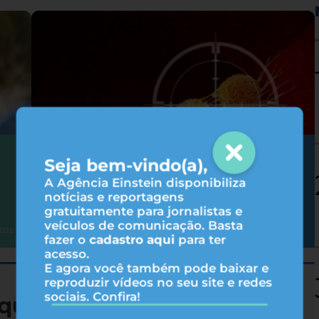
Como as terapias-alvo agem no
Seja bem-vindo(a),
tratamento do câncer?
A Agência Einstein disponibiliza
notícias e reportagens
gratuitamente para jornalistas e
veículos de comunicação. Basta
Oncologia
2026
05/08/2026
fazer o
cadastro aqui
para ter
acesso.
E agora você também pode baixar e
reproduzir vídeos no seu site e redes
sociais. Confira!
queza nutricional de 19