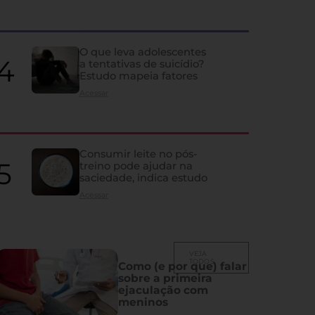
quase ninguém percebe
Ela influencia humor, memória, fertilidade, sono e vida sexual; co
despercebidos e os principais problemas que atingem a glândula
O que leva adolescentes
a tentativas de suicídio?
Estudo mapeia fatores
Acessar
Consumir leite no pós-
treino pode ajudar na
saciedade, indica estudo
Acessar
VEJA
TODOS
Como (e por que) falar
sobre a primeira
ejaculação com
meninos