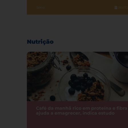
Sono
26.07.
Nutrição
Café da manhã rico em proteína e fibra
ajuda a emagrecer, indica estudo