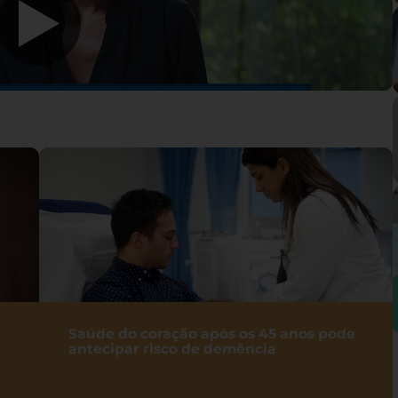
Saúde do coração após os 45 anos pode
antecipar risco de demência