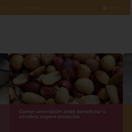
Cardiologia
2026
25.07.2026
Comer amendoim pode beneficiar o
cérebro, sugere pesquisa