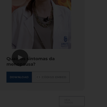
▶
Quais os sintomas da
menopausa?
DOWNLOAD
CÓDIGO EMBED
VEJA
TODOS