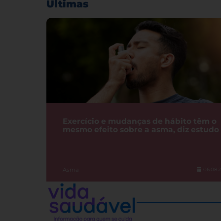
Últimas
Exercício e mudanças de hábito têm o
mesmo efeito sobre a asma, diz estudo
Asma
06.08.