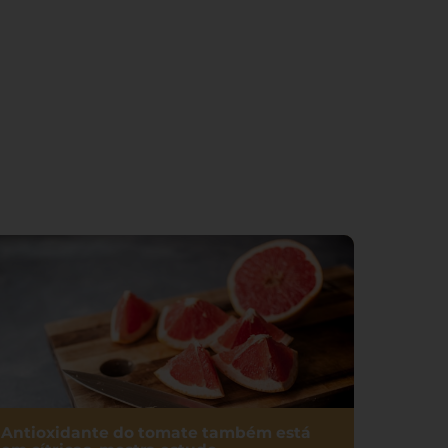
Antioxidante do tomate também está