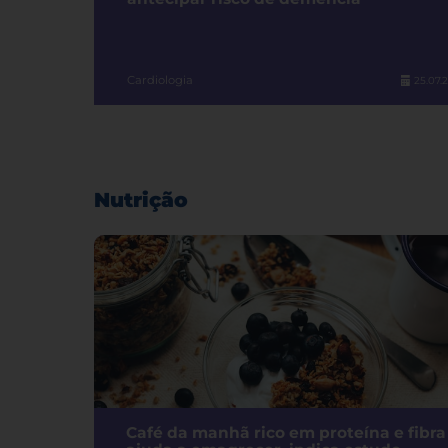
Cardiologia
25.07.
Nutrição
Café da manhã rico em proteína e fibra