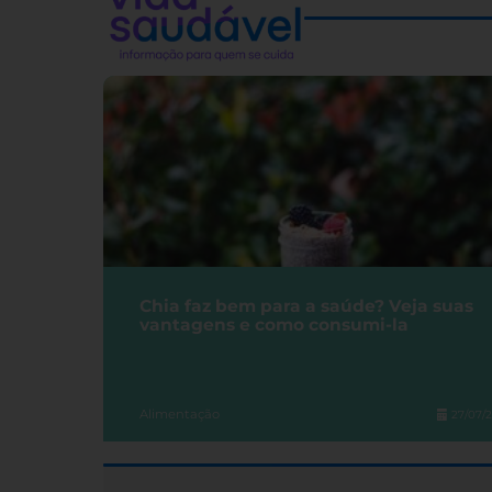
Chia faz bem para a saúde? Veja suas
vantagens e como consumi-la
Alimentação
27/07/