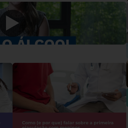
e
Como (e por que) falar sobre a primeira
ejaculação com meninos