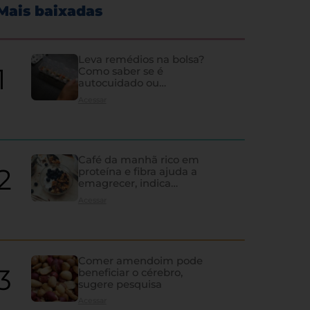
Mais baixadas
Leva remédios na bolsa?
Como saber se é
autocuidado ou
hipocondria
Acessar
Café da manhã rico em
proteína e fibra ajuda a
emagrecer, indica
estudo
Acessar
Comer amendoim pode
beneficiar o cérebro,
sugere pesquisa
Acessar