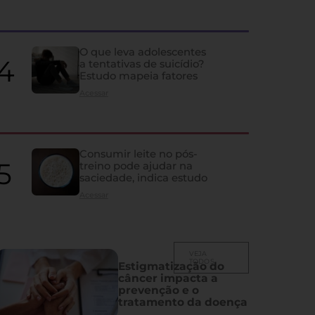
Idosos podem estar con
do que deveriam, alerta 
O que leva adolescentes
a tentativas de suicídio?
Estudo mapeia fatores
Artigo aponta que níveis considerados normais da vitamina podem e
acima de 70 anos
Acessar
Consumir leite no pós-
treino pode ajudar na
saciedade, indica estudo
Acessar
VEJA
TODOS
Estigmatização do
câncer impacta a
prevenção e o
tratamento da doença