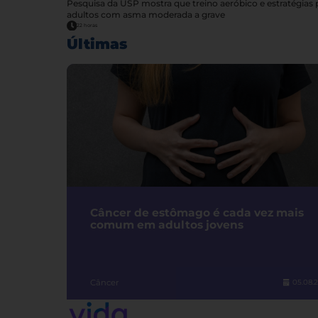
Pesquisa da USP mostra que treino aeróbico e estratégia
adultos com asma moderada a grave
22 horas
Últimas
Câncer de estômago é cada vez mais
comum em adultos jovens
Câncer
05.08.