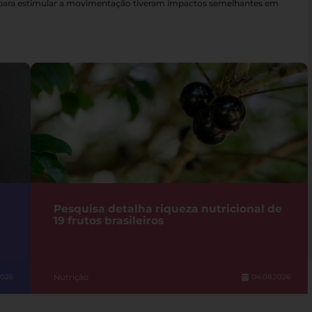
s para estimular a movimentação tiveram impactos semelhantes em
Pesquisa detalha riqueza nutricional de
19 frutos brasileiros
Nutrição
2026
04.08.2026