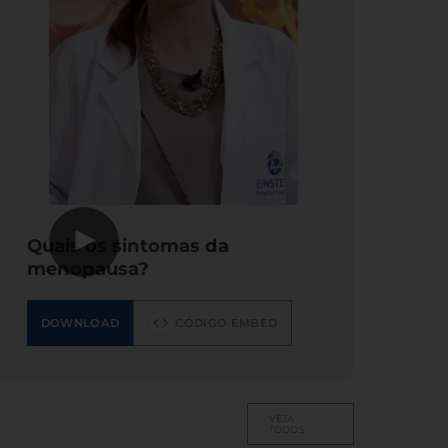
▶
Quais os sintomas da
menopausa?
DOWNLOAD
CÓDIGO EMBED
VEJA
TODOS