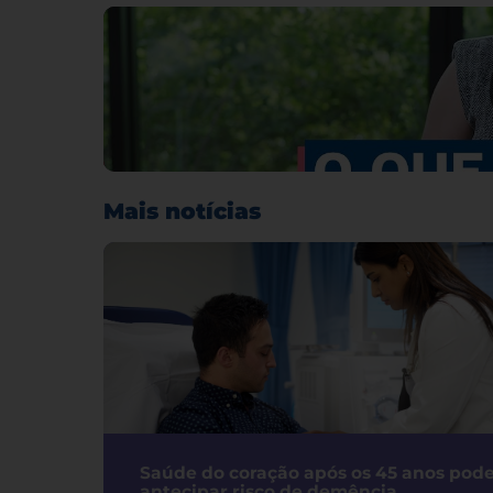
Mais notícias
Saúde do coração após os 45 anos pod
antecipar risco de demência