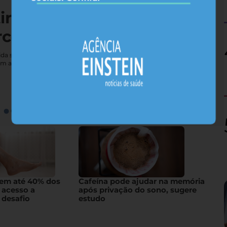
tireoide não vai bem — e
rcebe
e vida sexual; conheça sintomas que costumam passar
em a glândula
gem até 40% dos
Cafeína pode ajudar na memória
 acesso a
após privação do sono, sugere
 desafio
estudo