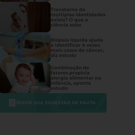
Transtorno de
múltiplas identidades
existe? O que a
ciência sabe
Biópsia líquida ajuda
a identificar 4 vezes
mais casos de câncer,
diz estudo
Combinação de
fatores propicia
alergia alimentar na
infância, aponta
estudo
ENVIE SUA SUGESTÃO DE PAUTA