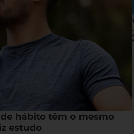
s
 de hábito têm o mesmo
iz estudo