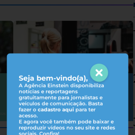
Seja bem-vindo(a),
Hipertrofia: 6 fatores que influenciam
A Agência Einstein disponibiliza
nos resultados do treino
notícias e reportagens
gratuitamente para jornalistas e
veículos de comunicação. Basta
fazer o
cadastro aqui
para ter
Atividade física
2026
31/07/2026
acesso.
E agora você também pode baixar e
reproduzir vídeos no seu site e redes
sociais. Confira!