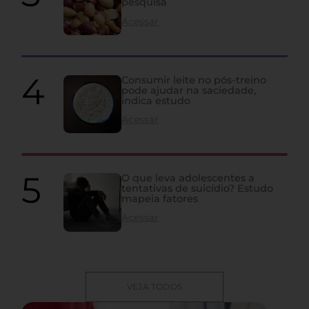
pesquisa
Acessar
Consumir leite no pós-treino
pode ajudar na saciedade,
indica estudo
Acessar
O que leva adolescentes a
tentativas de suicídio? Estudo
mapeia fatores
Acessar
VEJA TODOS