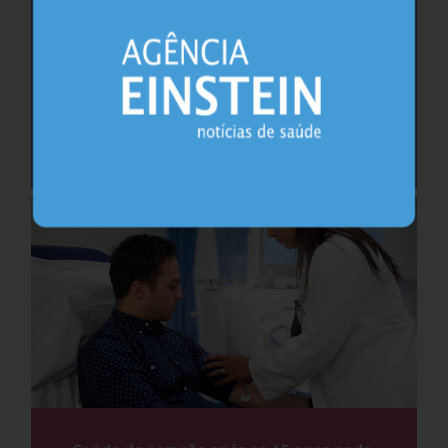
Cafeína pode ajudar na memória após
privação do sono, sugere estudo
Sono
26.07.2026