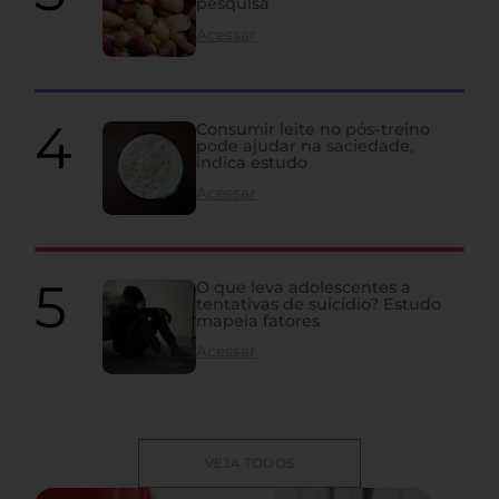
pesquisa
Acessar
Consumir leite no pós-treino
pode ajudar na saciedade,
indica estudo
Acessar
O que leva adolescentes a
tentativas de suicídio? Estudo
mapeia fatores
Acessar
VEJA TODOS