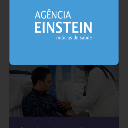
Cafeína pode ajudar na memória após
privação do sono, sugere estudo
Sono
26.07.2026