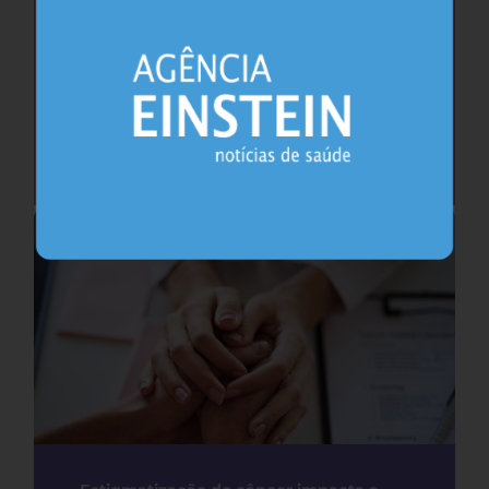
Como (e por que) falar sobre a primeira
ejaculação com meninos
Urologia
24.07.2026