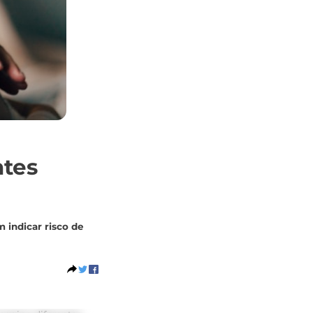
ntes
s
 indicar risco de