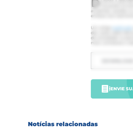
D
urante a gravid
situações envo
acidentes, quedas ou
embora isso raramen
Um artigo
publicado
das vezes sobre dano
de ansiedade no perí
mais vulneráveis a d
DOWNLOA
ENVIE S
Notícias relacionadas