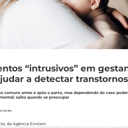
tos “intrusivos” em gesta
udar a detectar transtorno
são comuns antes e após o parto, mas dependendo do caso podem
 mental; saiba quando se preocupar
á 246 dias
te, da Agência Einstein