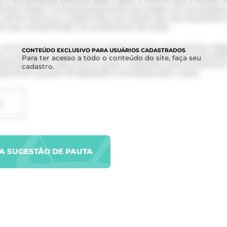
ez e nas primeiras semanas após o parto, é comum que a mulher i
lvendo o bebê, incluindo pensamentos que podem ser assustadores
 até de machucar o próprio filho sem querer são mais frequentes 
te seja compartilhado com profissionais de saúde.
na revista
Science Advances
mostra que esses pensamentos indes
CONTEÚDO
EXCLUSIVO PARA USUÁRIOS CADASTRADOS
s ou perigos ao bebê, podem ser uma importante janela para ente
Para ter acesso a todo o conteúdo do site, faça seu
odo perinatal e, dessa forma, ajudar a identificar precocemente a
cadastro.
esenvolver quadros de depressão e ansiedade após o parto.
D
UA SUGESTÃO DE PAUTA