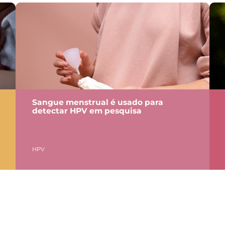
Sangue menstrual é usado para
detectar HPV em pesquisa
HPV