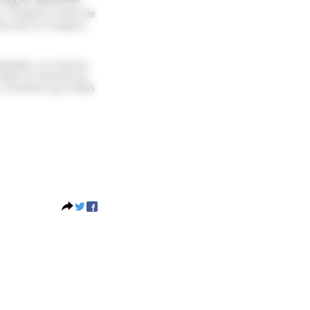
magine diferentes
. Imaginar cenas de
do que se imagina,
ejados, na maioria
nder os transtornos
s mulheres que estão