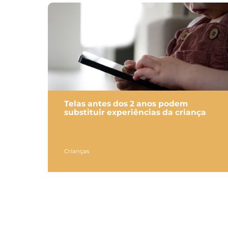
Telas antes dos 2 anos podem
substituir experiências da criança
Crianças