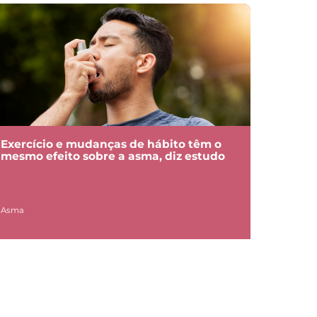
Exercício e mudanças de hábito têm o
mesmo efeito sobre a asma, diz estudo
Asma