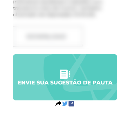
indivíduos saudáveis e aqueles com
transtorno leve de humor, também
chamado de depressão limítrofe.
DOWNLOAD
ENVIE SUA SUGESTÃO DE PAUTA