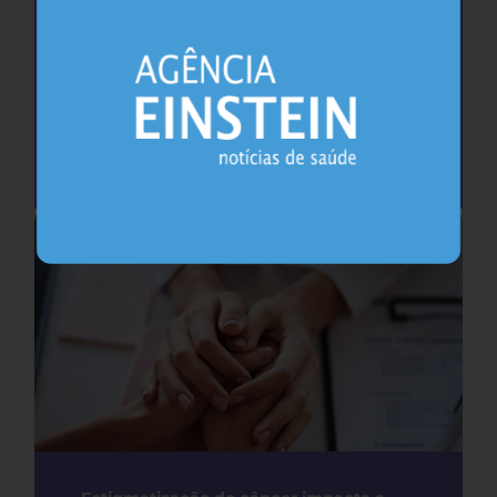
Como (e por que) falar sobre a primeira
ejaculação com meninos
Urologia
24.07.2026