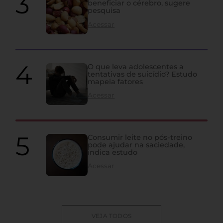
beneficiar o cérebro, sugere
pesquisa
Acessar
O que leva adolescentes a
tentativas de suicídio? Estudo
mapeia fatores
Acessar
Consumir leite no pós-treino
pode ajudar na saciedade,
indica estudo
Acessar
VEJA TODOS