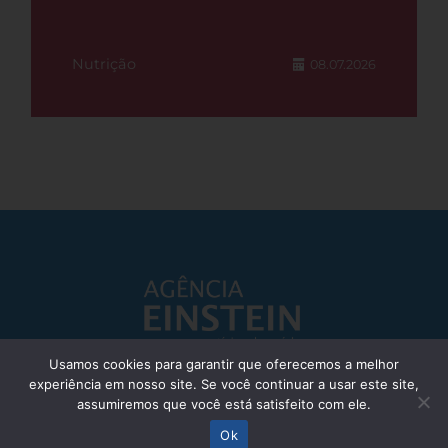
Nutrição
08.07.2026
Usamos cookies para garantir que oferecemos a melhor
experiência em nosso site. Se você continuar a usar este site,
Responsável Técnico: Dr. Eliezer Silva - CRM: 85148-SP
assumiremos que você está satisfeito com ele.
© Einstein Hospital Israelita 2025 - Todos os direitos reservados
Ok