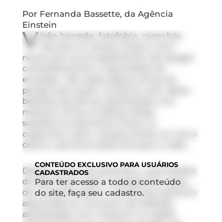
Por Fernanda Bassette, da Agência
Einstein
V
isão borrada, fotofobia, manchas
escuras no campo visual e uma
névoa que vai se espalhando até apagar
completamente a capacidade de
enxergar. São esses alguns sinais de
perigo para quem consome, sem saber,
bebidas alcoólicas adulteradas com
metanol. Entre os efeitos dessa
substância altamente tóxica no
organismo está o ataque direto ao nervo
óptico, estrutura essencial para a visão.
CONTEÚDO
EXCLUSIVO PARA USUÁRIOS
Desde o início de setembro, autoridades
CADASTRADOS
de São Paulo estão investigando casos
Para ter acesso a todo o conteúdo
de contaminação e mortes que estariam
do site, faça seu cadastro.
associadas ao consumo de bebidas
adulteradas com metanol na região