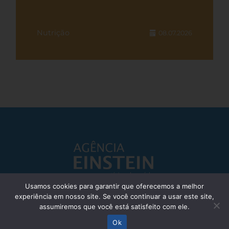
Nutrição
08.07.2026
Usamos cookies para garantir que oferecemos a melhor
experiência em nosso site. Se você continuar a usar este site,
Responsável Técnico: Dr. Eliezer Silva - CRM: 85148-SP
assumiremos que você está satisfeito com ele.
© Einstein Hospital Israelita 2025 - Todos os direitos reservados
Ok