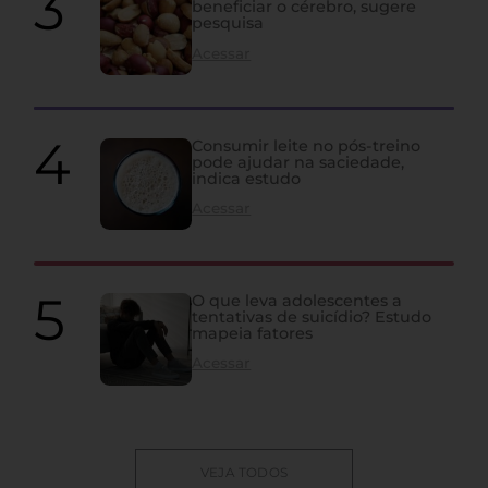
beneficiar o cérebro, sugere
pesquisa
Acessar
Consumir leite no pós-treino
pode ajudar na saciedade,
indica estudo
Acessar
O que leva adolescentes a
tentativas de suicídio? Estudo
mapeia fatores
Acessar
VEJA TODOS