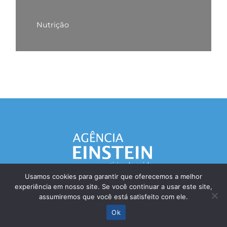
Nutrição
Usamos cookies para garantir que oferecemos a melhor
experiência em nosso site. Se você continuar a usar este site,
Responsável Técnico: Dr. Eliezer Silva - CRM: 85148-SP
assumiremos que você está satisfeito com ele.
© Einstein Hospital Israelita 2025 - Todos os direitos reservados
Ok