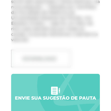
social está associada a várias doenças. Na
nova pesquisa — liderada por cientistas
da Faculdade de Medicina da
Universidade Estadual da Flórida, nos
Estados Unidos — esse foi um fator de
risco para demências por todas as
causas, incluindo Alzheimer e demência
vascular.
DOWNLOAD
ENVIE SUA SUGESTÃO DE PAUTA