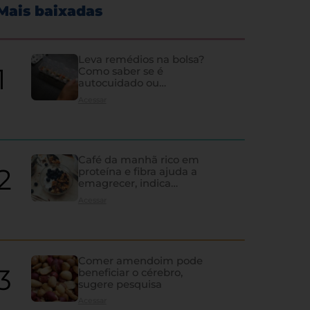
Mais baixadas
Leva remédios na bolsa?
Como saber se é
autocuidado ou
hipocondria
Acessar
Café da manhã rico em
proteína e fibra ajuda a
emagrecer, indica
estudo
Acessar
Comer amendoim pode
beneficiar o cérebro,
sugere pesquisa
Diagnóstico tardio e falt
Acessar