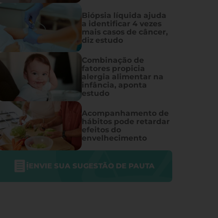
Biópsia líquida ajuda
a identificar 4 vezes
mais casos de câncer,
diz estudo
Combinação de
fatores propicia
alergia alimentar na
infância, aponta
estudo
Acompanhamento de
hábitos pode retardar
efeitos do
envelhecimento
ENVIE SUA SUGESTÃO DE PAUTA