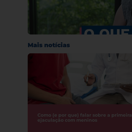
Mais notícias
Como (e por que) falar sobre a primeira
ejaculação com meninos