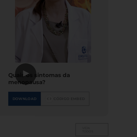
▶
Quais os sintomas da
menopausa?
DOWNLOAD
CÓDIGO EMBED
VEJA
TODOS