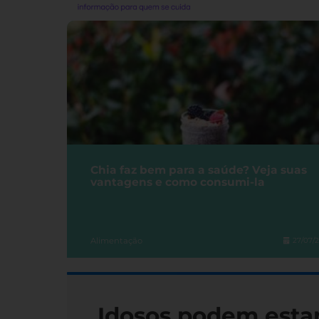
Chia faz bem para a saúde? Veja suas
vantagens e como consumi-la
Alimentação
27/07/
Idosos podem esta