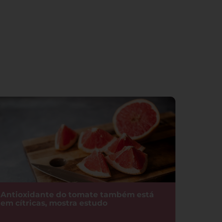
Antioxidante do tomate também está
em cítricas, mostra estudo