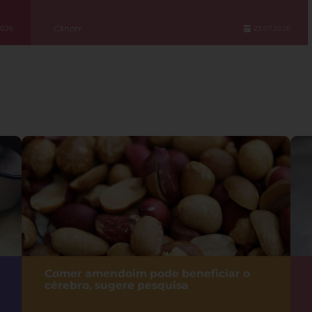
Câncer
2026
23.07.2026
Comer amendoim pode beneficiar o
cérebro, sugere pesquisa