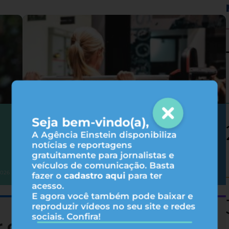
Seja bem-vindo(a),
Hipertrofia: 6 fatores que influenciam
nos resultados do treino
A Agência Einstein disponibiliza
notícias e reportagens
gratuitamente para jornalistas e
veículos de comunicação. Basta
Atividade física
2026
31/07/2026
fazer o
cadastro aqui
para ter
acesso.
E agora você também pode baixar e
reproduzir vídeos no seu site e redes
sociais. Confira!
r consumindo menos B12