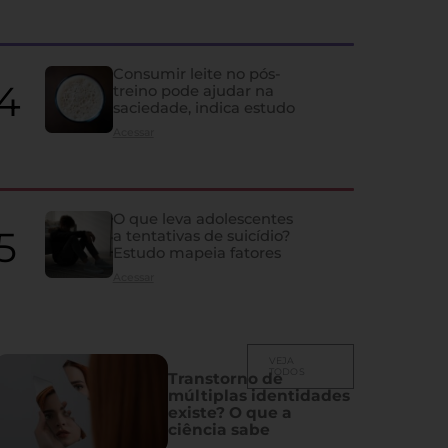
agravam câncer de pulm
Levantamento nos EUA revela que quase metade dos pacientes não tr
Consumir leite no pós-
diagnosticados em estágio inicial
treino pode ajudar na
saciedade, indica estudo
Acessar
O que leva adolescentes
a tentativas de suicídio?
Estudo mapeia fatores
Acessar
VEJA
TODOS
Transtorno de
múltiplas identidades
existe? O que a
ciência sabe