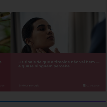
e
Os sinais de que a tireoide não vai bem —
e quase ninguém percebe
Endocrinologia
2026
03.08.2026