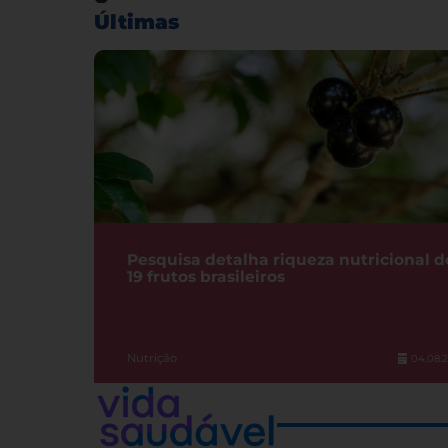
Últimas
Pesquisa detalha riqueza nutricional d
19 frutos brasileiros
Nutrição
04.08.