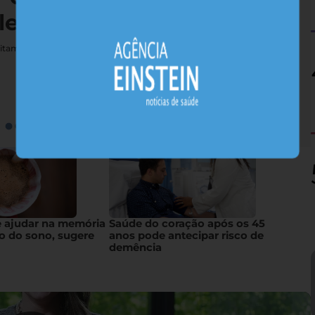
lerta estudo
vitamina podem esconder riscos neurológicos graves para pessoas
e ajudar na memória
Saúde do coração após os 45
o do sono, sugere
anos pode antecipar risco de
demência