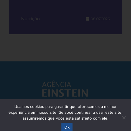
Nutrição
08.07.2026
Usamos cookies para garantir que oferecemos a melhor
experiência em nosso site. Se você continuar a usar este site,
Responsável Técnico: Dr. Eliezer Silva - CRM: 85148-SP
assumiremos que você está satisfeito com ele.
© Einstein Hospital Israelita 2025 - Todos os direitos reservados
Ok