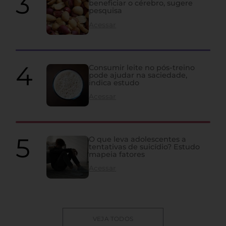
beneficiar o cérebro, sugere
pesquisa
Acessar
Consumir leite no pós-treino
pode ajudar na saciedade,
indica estudo
Acessar
O que leva adolescentes a
tentativas de suicídio? Estudo
mapeia fatores
Acessar
VEJA TODOS