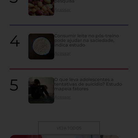
pesquisa
Acessar
Consumir leite no pós-treino
pode ajudar na saciedade,
indica estudo
Acessar
O que leva adolescentes a
tentativas de suicídio? Estudo
mapeia fatores
Acessar
VEJA TODOS