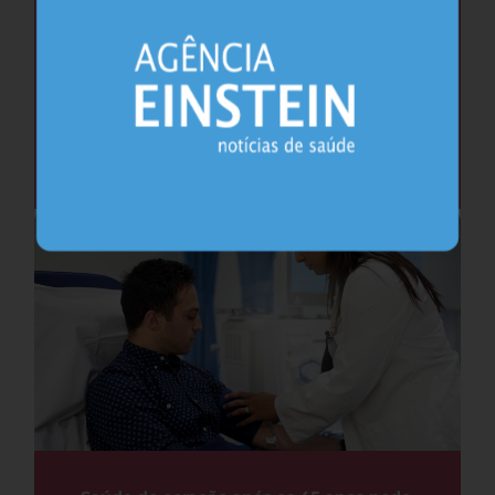
Cafeína pode ajudar na memória após
privação do sono, sugere estudo
Sono
26.07.2026