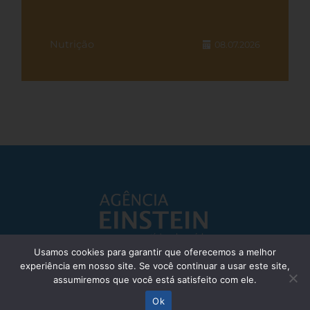
Nutrição
08.07.2026
Usamos cookies para garantir que oferecemos a melhor
experiência em nosso site. Se você continuar a usar este site,
Responsável Técnico: Dr. Eliezer Silva - CRM: 85148-SP
assumiremos que você está satisfeito com ele.
© Einstein Hospital Israelita 2025 - Todos os direitos reservados
Ok