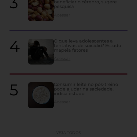
beneficiar o cérebro, sugere
pesquisa
Acessar
O que leva adolescentes a
tentativas de suicídio? Estudo
mapeia fatores
Acessar
Consumir leite no pós-treino
pode ajudar na saciedade,
indica estudo
Acessar
VEJA TODOS