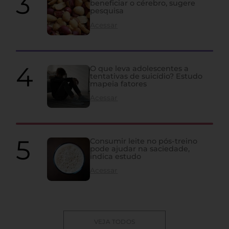
beneficiar o cérebro, sugere
pesquisa
Acessar
O que leva adolescentes a
tentativas de suicídio? Estudo
mapeia fatores
Acessar
Consumir leite no pós-treino
pode ajudar na saciedade,
indica estudo
Acessar
VEJA TODOS