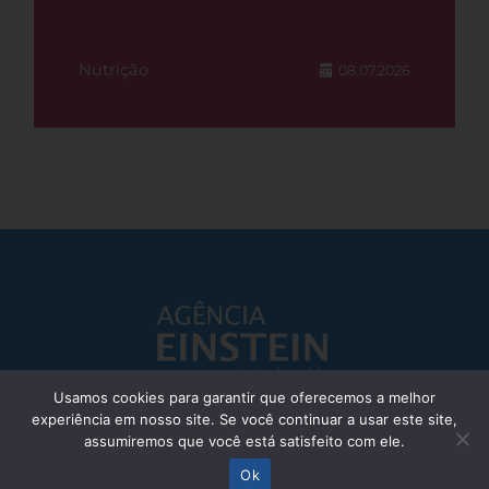
Nutrição
08.07.2026
Usamos cookies para garantir que oferecemos a melhor
experiência em nosso site. Se você continuar a usar este site,
Responsável Técnico: Dr. Eliezer Silva - CRM: 85148-SP
assumiremos que você está satisfeito com ele.
© Einstein Hospital Israelita 2025 - Todos os direitos reservados
Ok