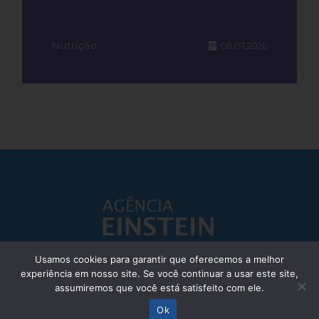
Nutrição
08.07.2026
Usamos cookies para garantir que oferecemos a melhor
experiência em nosso site. Se você continuar a usar este site,
Responsável Técnico: Dr. Eliezer Silva - CRM: 85148-SP
assumiremos que você está satisfeito com ele.
© Einstein Hospital Israelita 2025 - Todos os direitos reservados
Ok