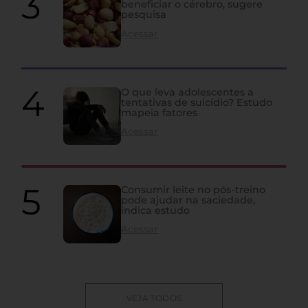
beneficiar o cérebro, sugere
pesquisa
Acessar
O que leva adolescentes a
tentativas de suicídio? Estudo
mapeia fatores
Acessar
Consumir leite no pós-treino
pode ajudar na saciedade,
indica estudo
Acessar
VEJA TODOS