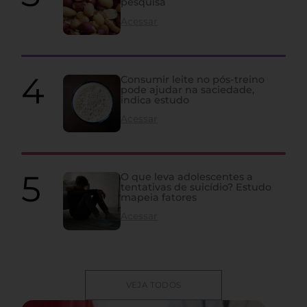
pesquisa
Acessar
Consumir leite no pós-treino
pode ajudar na saciedade,
indica estudo
Acessar
O que leva adolescentes a
tentativas de suicídio? Estudo
mapeia fatores
Acessar
VEJA TODOS