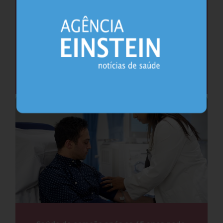
Cafeína pode ajudar na memória após
privação do sono, sugere estudo
Sono
26.07.2026