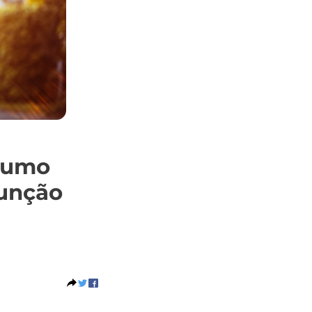
nsumo
função