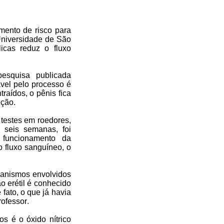
mento de risco para
Universidade de São
icas reduz o fluxo
squisa publicada
ável pelo processo é
aídos, o pênis fica
eção.
 testes em roedores,
 seis semanas, foi
o funcionamento da
 fluxo sanguíneo, o
canismos envolvidos
o erétil é conhecido
fato, o que já havia
rofessor.
s é o óxido nítrico