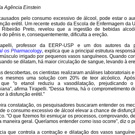
da Agência Einstein
 causados pelo consumo excessivo de álcool, pode estar o au
unção erétil. Um recente estudo da Escola de Enfermagem da 
Ribeirão Preto, revelou que a ingestão de bebidas alcoól
 do pênis e, consequentemente, dificulta a ereção.
apelli
, professor da EERP-USP e um dos autores da pe
al os Pharmacology
, explica que a principal estrutura respons
 músculo irrigado por pequenos vasos sanguíneos. Quando contr
quando se dilatam, há maior circulação de sangue, levando à er
 descobertas, os cientistas realizaram análises laboratoriais e
aos mesmos uma solução com 20% de teor alcóolico. Após
 que “o etanol reduziu a vasodilatação, prejudicando 
iana”, afirma
Tirapelli
. “Dessa forma, há o comprometimento do
r à disfunção erétil.”
meira constatação, os pesquisadores buscaram entender os me
 de o consumo excessivo de álcool elevar a chance de disfunçã
ico. “O que fizemos foi esmiuçar os processos, comprovando, de 
ma maneira geral. Queríamos entender
como
isso ocorre”, diz o p
ncia que controla a contração e dilatação dos vasos sanguíneo