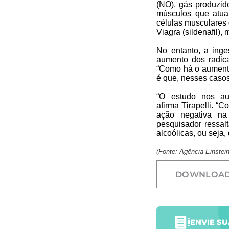
(NO), gás produzid
músculos que atua
células musculares
Viagra (
sildenafil
),
No entanto, a inge
aumento dos radic
“Como há o aumento 
é que, nesses casos
“O estudo nos aux
afirma
Tirapelli
. “C
ação negativa na 
pesquisador ressal
alcoólicas, ou sej
(Fonte: Agência Einstein
DOWNLOA
ENVIE S