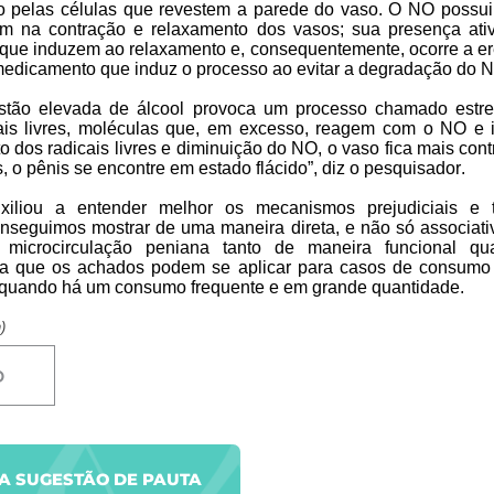
o pelas células que revestem a parede do vaso. O NO possui 
m na contração e relaxamento dos vasos; sua presença at
 que induzem ao relaxamento e, consequentemente, ocorre a e
 medicamento que induz o processo ao evitar a degradação do 
stão elevada de álcool provoca um processo chamado estre
ais livres, moléculas que, em excesso, reagem com o NO e
dos radicais livres e diminuição do NO, o vaso fica mais cont
, o pênis se encontre em estado flácido”, diz o pesquisador.
iliou a entender melhor os mecanismos prejudiciais e t
onseguimos mostrar de uma maneira direta, e não só associati
microcirculação peniana tanto de maneira funcional qu
ta que os achados podem se aplicar para casos de consumo
a, quando há um consumo frequente e em grande quantidade.
)
D
UA SUGESTÃO DE PAUTA