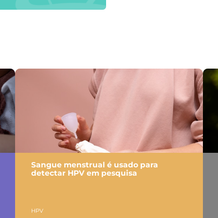
Sangue menstrual é usado para
detectar HPV em pesquisa
HPV