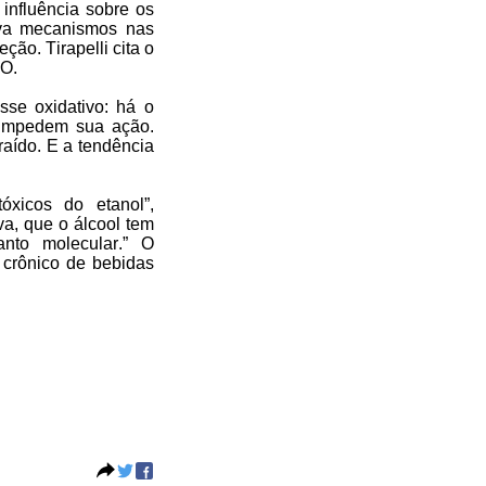
influência sobre os
iva mecanismos nas
reção.
Tirapelli
cita o
NO.
sse oxidativo: há o
 impedem sua ação.
raído. E a tendência
óxicos do etanol”,
va, que o álcool tem
anto molecular.” O
 crônico de bebidas