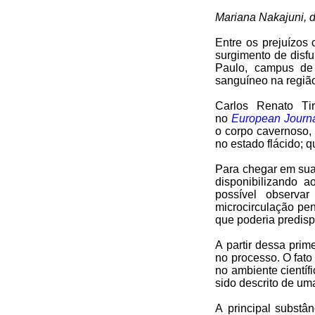
Mariana Nakajuni, 
Entre os prejuízos
surgimento de disf
Paulo, campus de 
sanguíneo na região
Carlos Renato
Tir
no
European Journ
o corpo cavernoso,
no estado flácido; 
Para chegar em suas
disponibilizando 
possível observar
microcirculação pen
que poderia predispo
A partir dessa pri
no processo. O fato
no ambiente científ
sido descrito de u
A principal substâ