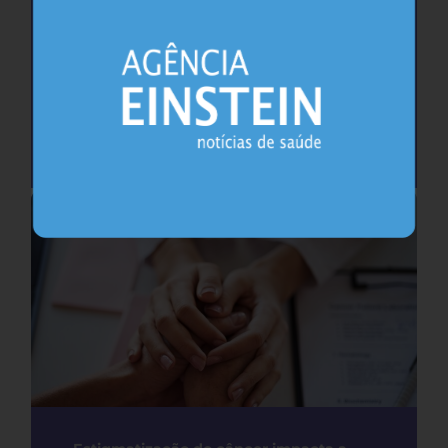
Como (e por que) falar sobre a primeira
ejaculação com meninos
Urologia
24.07.2026