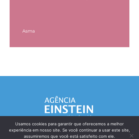
Asma
Usamos cookies para garantir que oferecemos a melhor
experiência em nosso site. Se você continuar a usar este site,
Responsável Técnico: Dr. Eliezer Silva - CRM: 85148-SP
assumiremos que você está satisfeito com ele.