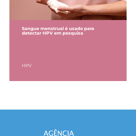
Sangue menstrual é usado para
detectar HPV em pesquisa
HPV