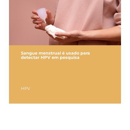
Sangue menstrual é usado para
detectar HPV em pesquisa
HPV