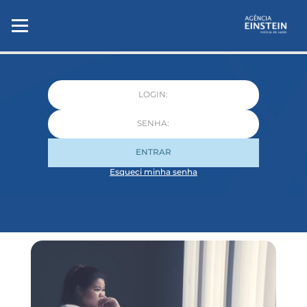
ENTRAR
Esqueci minha senha