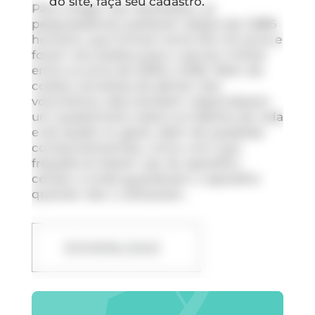
do site, faça seu cadastro.
Para chegar aos resultados, os
pesquisadores avaliaram dados de 2.886
homens, que tinham entre 18 e 22 anos e
foram recrutados para o serviço militar
entre os anos de 2005 e 2018. Além de
coletar amostras de sêmen dos
voluntários, eles também responderam
um questionário sobre os hábitos de vida
e de saúde no geral, além de questões
comportamentais, como com que
frequência fazem uso do aparelho
celular e onde guardavam o aparelho
quando não o utilizavam.
DOWNLOAD