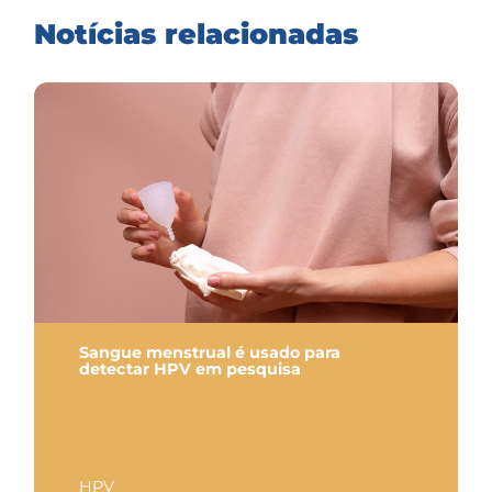
Notícias relacionadas
Sangue menstrual é usado para
detectar HPV em pesquisa
HPV