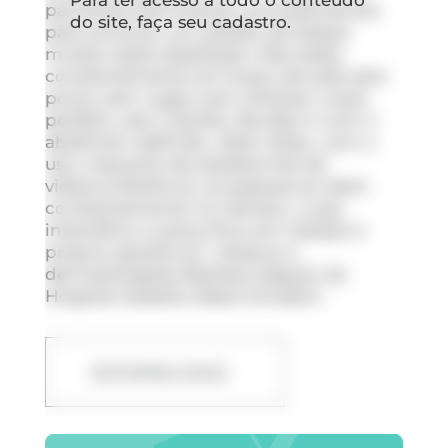
Para ter acesso a todo o conteúdo
pacientes que buscam procedimentos
do site, faça seu cadastro.
para alcançar um padrão de beleza
muitas vezes idealizado. Eles estão
constantemente em busca de pele sem
poros, sem rugas nem olheiras, corpo
perfeito, sem celulite, flacidez e com o
abdômen definido. Além disso, com o
uso crescente de plataformas de
videoconferência, as pessoas se veem
constantemente na câmera, o que
intensifica a autocrítica em relação à
própria aparência”, observa a
dermatologista Barbara Miguel, do
Hospital Israelita Albert Einstein.
DOWNLOAD