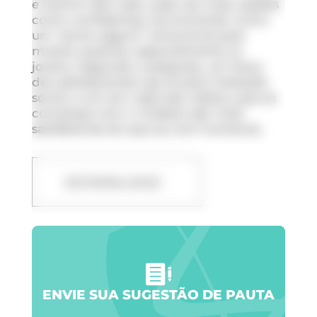
e Gemini têm sido cada vez mais usadas
como confidentes, funcionando como
um “porto seguro” emocional para
muitos usuários, especialmente os
jovens. Segundo a pesquisa, um terço
dos adolescentes usa IA para interação
social, e um em cada dez relatou que as
conversas com o
chatbot
são mais
satisfatórias do que as com humanos.
DOWNLOAD
ENVIE SUA SUGESTÃO DE PAUTA