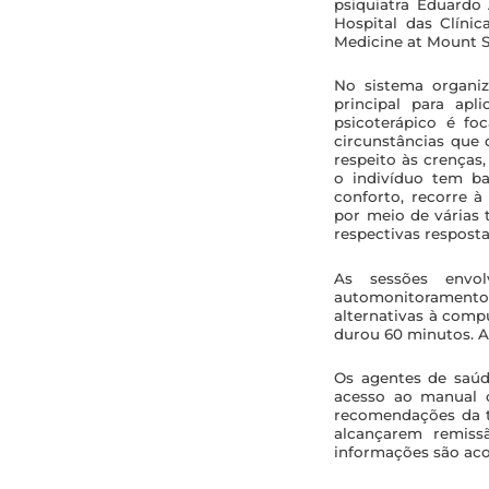
psiquiatra Eduardo
Hospital das Clíni
Medicine at Mount S
No sistema organiz
principal para apl
psicoterápico é fo
circunstâncias que
respeito às crenças
o indivíduo tem ba
conforto, recorre 
por meio de várias 
respectivas respost
As sessões envol
automonitoramento,
alternativas à comp
durou 60 minutos. A
Os agentes de saúd
acesso ao manual c
recomendações da t
alcançarem remiss
informações são ac