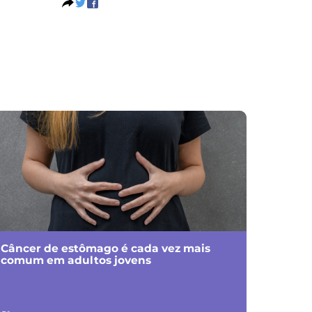
Câncer de estômago é cada vez mais
comum em adultos jovens