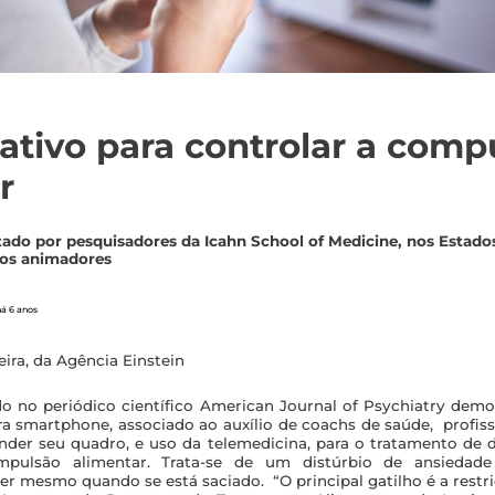
ativo para controlar a comp
r
stado por pesquisadores da Icahn School of Medicine, nos Estado
dos animadores
há 6 anos
eira, da Agência Einst
ein
o no periódico científico
American Journal of Psychiatry
demon
ra smartphone, associado ao auxílio de coachs de saúde, profis
der seu quadro, e uso da telemedicina, para o tratamento de 
mpulsão alimentar. Trata-se de um distúrbio de ansiedade 
r mesmo quando se está saciado. “O principal gatilho é a restriç