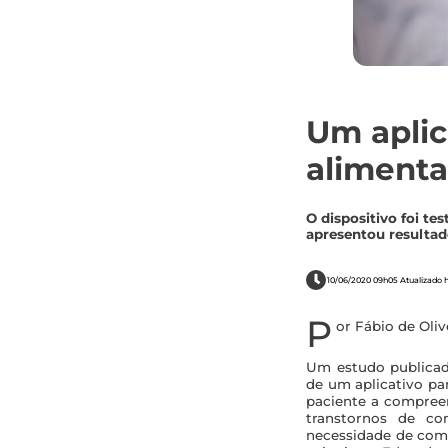
Um aplic
alimenta
O dispositivo foi te
apresentou resulta
10/06/2020 09h05 Atualizado 
P
or Fábio de Oliv
Um estudo publicad
de um aplicativo pa
paciente a compreen
transtornos de co
necessidade de come