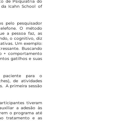
o de Psiquiatria do
 da Icahn School of
os pelo pesquisador
 telefone. O método
ue a pessoa faz, as
o, o cognitivo, diz
gativas. Um exemplo:
tressante. Buscando
nto + comportamento
ntos gatilhos e suas
o paciente para o
hes), de atividades
s. A primeira sessão
rticipantes tiveram
uxiliar a adesão às
arem o programa até
ao tratamento e as