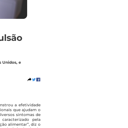
ulsão
s Unidos, e
strou a efetividade
sionais que ajudam o
diversos sintomas de
caracterizado pela
ão alimentar”, diz o