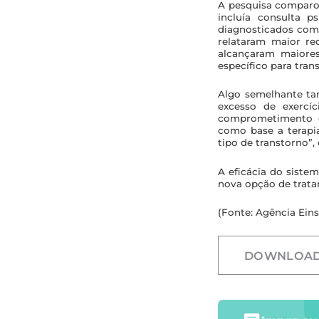
A pesquisa comparo
incluía consulta p
diagnosticados com 
relataram maior re
alcançaram maiore
específico para tran
Algo semelhante ta
excesso de exercí
comprometimento cl
como base a terapia
tipo de transtorno”, 
A eficácia do siste
nova opção de trata
(Fonte: Agência Eins
DOWNLOA