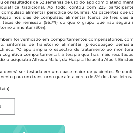
u os resultados de 52 semanas de uso do app com o atendiment
siquiátrica tradicional. Ao todo, contou com 225 participan
compulsão alimentar periódica ou bulimia. Os pacientes que uti
dução nos dias de compulsão alimentar (cerca de três dias
s taxas de remissão (56,7%) do que o grupo que não seguiu
storno alimentar (30%).
mbém foi verificado em comportamentos compensatórios, com
cio, sintomas de transtorno alimentar (preocupação demas
ínico. “O app amplia o espectro de tratamento ao monitora
 cognitiva comportamental, a terapia que traz mais resultados
diz o psiquiatra Alfredo Maluf, do Hospital Israelita Albert Einstei
ma deverá ser testada em uma base maior de pacientes. Se conf
mento para um transtorno que afeta cerca de 5% dos brasileiros.
tein)
D