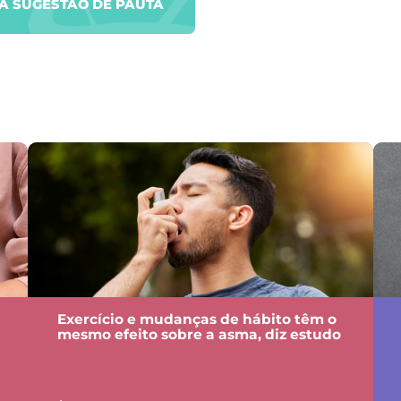
UA SUGESTÃO DE PAUTA
Exercício e mudanças de hábito têm o
mesmo efeito sobre a asma, diz estudo