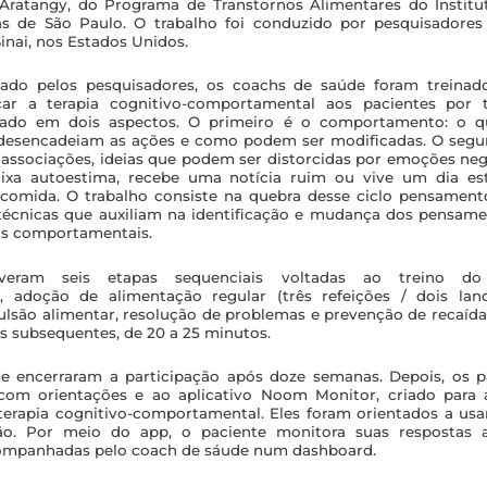
 Aratangy, do Programa de Transtornos Alimentares do Institut
cas de São Paulo. O trabalho foi conduzido por pesquisadores
inai, nos Estados Unidos.
ado pelos pesquisadores, os coachs de saúde foram treinad
icar a terapia cognitivo-comportamental aos pacientes por
cado em dois aspectos. O primeiro é o comportamento: o q
 desencadeiam as ações e como podem ser modificadas. O segund
, associações, ideias que podem ser distorcidas por emoções ne
ixa autoestima, recebe uma notícia ruim ou vive um dia es
à comida. O trabalho consiste na quebra desse ciclo pensame
técnicas que auxiliam na identificação e mudança dos pensame
as comportamentais.
veram seis etapas sequenciais voltadas ao treino d
 adoção de alimentação regular (três refeições / dois lanc
ulsão alimentar, resolução de problemas e prevenção de recaída
s subsequentes, de 20 a 25 minutos.
e encerraram a participação após doze semanas. Depois, os pa
om orientações e ao aplicativo Noom Monitor, criado para a
erapia cognitivo-comportamental. Eles foram orientados a us
ão. Por meio do app, o paciente monitora suas respostas 
ompanhadas pelo coach de sáude num dashboard.