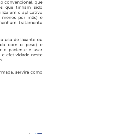
o convencional, que
tes que tinham sido
lizaram o aplicativo
 a menos por mês) e
 nenhum tratamento
o uso de laxante ou
iada com o peso) e
r o paciente e usar
 e efetividade neste
n.
irmada, servirá como