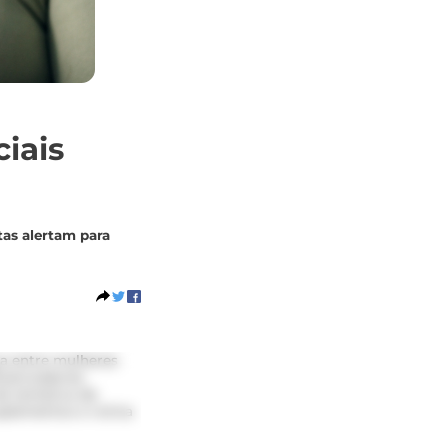
iais
tas alertam para
ça entre mulheres
luenciadores
a tentativa de
uplementos e rotina