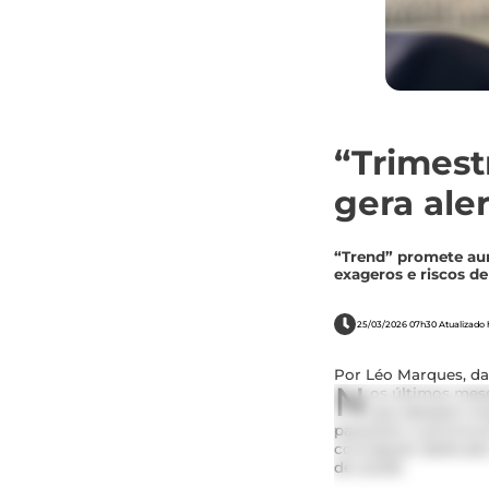
“Trimest
gera aler
“Trend” promete aum
exageros e riscos de
25/03/2026 07h30 Atualizado h
Por Léo Marques, da
N
os últimos mes
que desejam eng
passaram a promover
concepção dedicado 
de saúde.