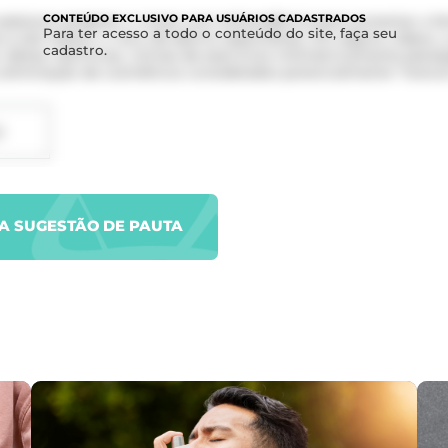
CONTEÚDO
EXCLUSIVO PARA USUÁRIOS CADASTRADOS
edutora: preparar o corpo com antecedência para aumentar a fer
Para ter acesso a todo o conteúdo do site, faça seu
 e até reduzir o risco de aborto espontâneo. Em alguns vídeos, 
cadastro.
dietas restritivas, rotinas de exercícios milimetricamente planeja
 eliminação de cosméticos considerados potencialmente “tóxicos
D
UA SUGESTÃO DE PAUTA