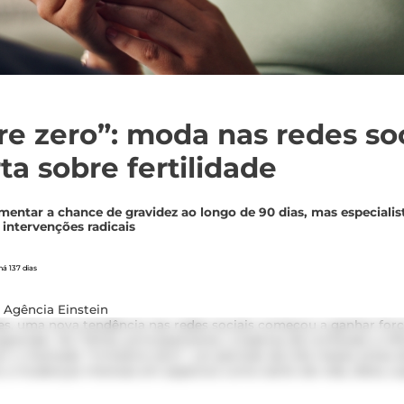
re zero”: moda nas redes soc
ta sobre fertilidade
entar a chance de gravidez ao longo de 90 dias, mas especialis
 intervenções radicais
á 137 dias
 Agência Einstein
es, uma nova tendência nas redes sociais começou a ganhar for
ravidar. No TikTok, principalmente, criadores de conteúdo e inf
 o chamado “trimestre zero”, um período de três meses antes d
a mudanças intensas em aspectos como estilo de vida, dieta, s