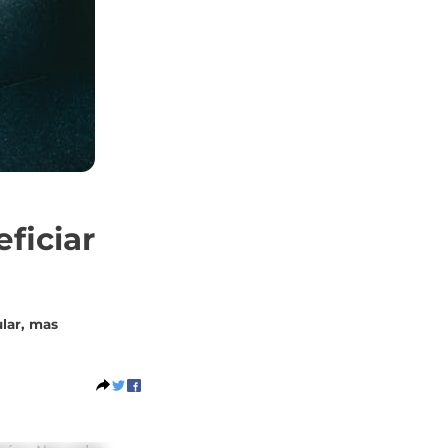
ficiar
ular, mas