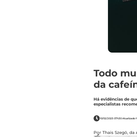
Todo mun
da cafeí
Há evidências de qu
especialistas reco
10/02/2025 07h30 Atualizado h
Por Thais Szegö, da 