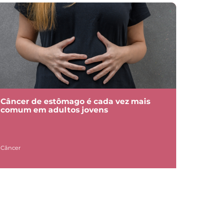
Câncer de estômago é cada vez mais
comum em adultos jovens
Câncer