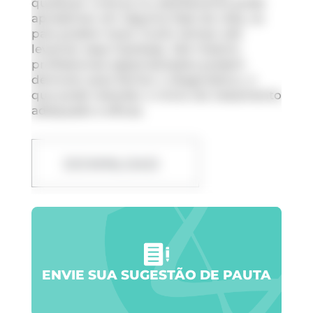
qualquer criança ou adolescente pode
apresentar em alguma fase da vida, os
pais podem levar muito tempo até
levantar essa hipótese. Até mesmo
profissionais especializados podem
demorar para fechar o diagnóstico, o
que pode retardar o início do tratamento
adequado e eficaz.
DOWNLOAD
ENVIE SUA SUGESTÃO DE PAUTA