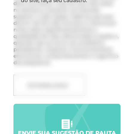
do site, faça seu cadastro.
deve acontecer mais do que três vezes
na semana e durante um período
superior a três meses. Sabe-se que que
dormir de 30 a 60 minutos a menos por
noite reduz significativamente a
qualidade de vida relacionada à saúde e,
quando isso se torna um problema
persistente, impacta o funcionamento
emocional, comportamental e cognitivo
dos pequenos.
DOWNLOAD
ENVIE SUA SUGESTÃO DE PAUTA