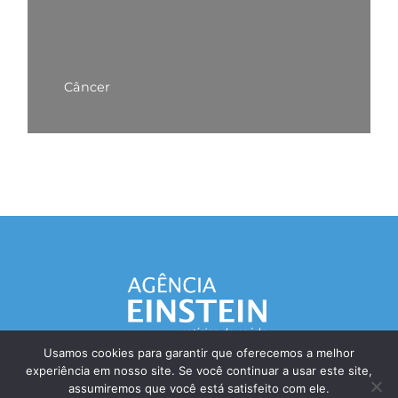
Câncer
Usamos cookies para garantir que oferecemos a melhor
experiência em nosso site. Se você continuar a usar este site,
Responsável Técnico: Dr. Eliezer Silva - CRM: 85148-SP
assumiremos que você está satisfeito com ele.