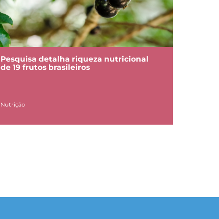
Pesquisa detalha riqueza nutricional
de 19 frutos brasileiros
Nutrição