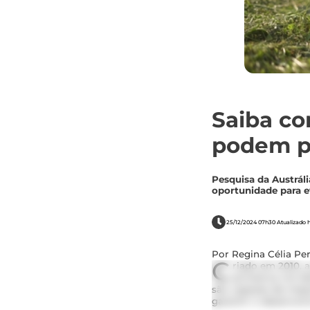
Saiba co
podem p
Pesquisa da Austrál
oportunidade para e
25/12/2024 07h30 Atualizado h
Por Regina Célia Per
C
riado em 2010, 
primeiros mil di
são capazes de impa
garantir o desenvol