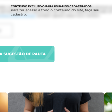
CONTEÚDO
EXCLUSIVO PARA USUÁRIOS CADASTRADOS
ados recentes da literatura científica, pesquisadores de diversos 
Para ter acesso a todo o conteúdo do site, faça seu
período para até o quinto ano de vida. Um trabalho publicado 
cadastro.
views Endocrinology
também aposta nesse novo número.
D
UA SUGESTÃO DE PAUTA