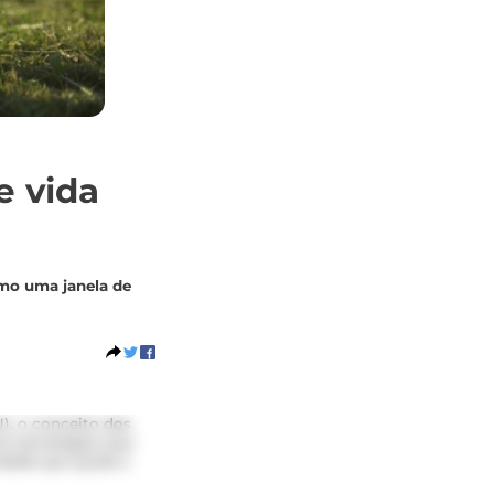
e vida
omo uma janela de
), o conceito dos
ve estratégias que
idade que ajuda a