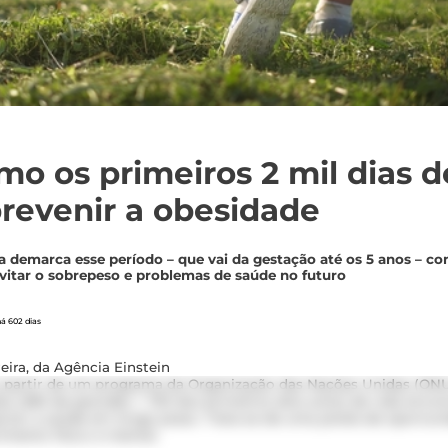
mo os primeiros 2 mil dias d
revenir a obesidade
ia demarca esse período – que vai da gestação até os 5 anos – c
vitar o sobrepeso e problemas de saúde no futuro
á 602 dias
eira, da Agência Einstein
a partir de um programa da Organização das Nações Unidas (ONU
as (280 de gravidez + 730 dos primeiros dois anos) de vida envol
ctar a saúde em longo prazo. Trata-se de uma janela de oportun
vimento físico e mental.