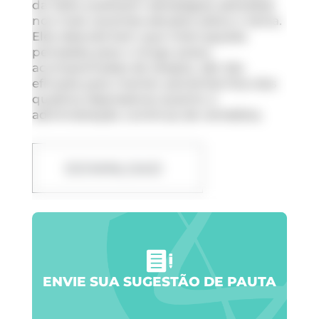
da Itália avaliaram estratégias adotadas
nos mais recentes estudos sobre o tema.
Eles descobriram que interrupções
pensadas para o longo prazo,
acompanhadas de terapia, são tão
eficazes para manter pacientes fora dos
quadros depressivos quanto a
administração contínua de remédios.
DOWNLOAD
ENVIE SUA SUGESTÃO DE PAUTA