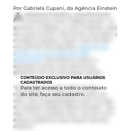
Por Gabriela Cupani, da Agência Einstein
A
esteatose hepática, popularmente
conhecida como “fígado gordo” ou
gordura no fígado, é uma condição cada
vez mais comum. Para se ter uma ideia, a
incidência global cresceu mais de 50%
nas últimas três décadas,
saltando de
25,26% nos anos 1990 para 38%
atualmente
. Na América Latina, a
situação é ainda mais alarmante,
afetando 44% da população adulta.
CONTEÚDO
EXCLUSIVO PARA USUÁRIOS
CADASTRADOS
“Essa epidemia está intimamente
Para ter acesso a todo o conteúdo
relacionada a mudanças no estilo de
do site, faça seu cadastro.
vida”, diz a hepatologista Lilian Curvelo,
do Hospital Israelita Albert Einstein. “Ela
não é uma condição leve, mas sim uma
doença sistêmica que requer atenção
médica.”