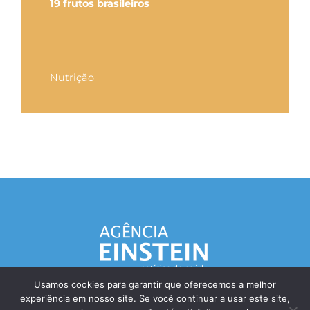
19 frutos brasileiros
Nutrição
Usamos cookies para garantir que oferecemos a melhor
experiência em nosso site. Se você continuar a usar este site,
Responsável Técnico: Dr. Eliezer Silva - CRM: 85148-SP