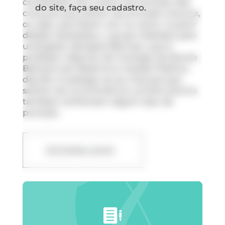
constatado alto índice de punição das
do site, faça seu cadastro.
crianças que sofrem de enurese noturna,
ou seja, que fazem xixi na cama. A partir
desses resultados, o grupo liderado pelo
urologista Ubirajara Barroso, que é
professor Adjunto de Urologia da Escola
Bahiana de Medicina e Saúde Pública,
decidiu investigar se as crianças que
sofrem de incontinência urinária diurna
também enfrentam algum tipo de
punição.
DOWNLOAD